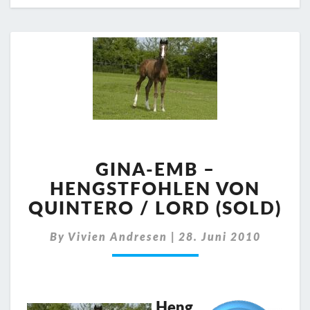
GINA-
EMB
GINA-EMB –
–
HENGSTFOHLEN VON
HENGSTFOHLEN
QUINTERO / LORD (SOLD)
VON
QUINTERO
By
Vivien Andresen
|
28. Juni 2010
/
LORD
(SOLD)
Heng