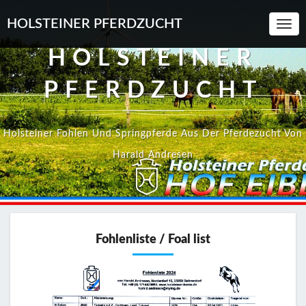
HOLSTEINER PFERDZUCHT
Toggl
Navi
HOLSTEINER
PFERDZUCHT
Holsteiner Fohlen Und Springpferde Aus Der Pferdezucht Von
Harald Andresen
Fohlenliste / Foal list