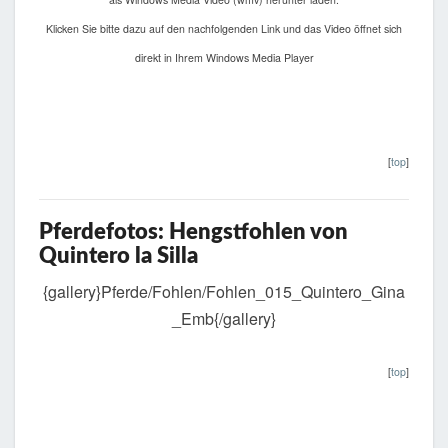
Klicken Sie bitte dazu auf den nachfolgenden Link und das Video öffnet sich
direkt in Ihrem Windows Media Player
[
top
]
Pferdefotos: Hengstfohlen von
Quintero la Silla
{gallery}Pferde/Fohlen/Fohlen_015_Quintero_Gina
_Emb{/gallery}
[
top
]