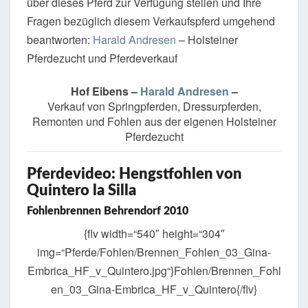
über dieses Pferd zur Verfügung stellen und Ihre
Fragen bezüglich diesem Verkaufspferd umgehend
beantworten:
Harald Andresen
– Holsteiner
Pferdezucht und Pferdeverkauf
Hof Eibens –
Harald Andresen
–
Verkauf von Springpferden, Dressurpferden,
Remonten und Fohlen aus der eigenen Holsteiner
Pferdezucht
Pferdevideo: Hengstfohlen von
Quintero la Silla
Fohlenbrennen Behrendorf 2010
{flv width=“540″ height=“304″
img=“Pferde/Fohlen/Brennen_Fohlen_03_Gina-
Embrica_HF_v_Quintero.jpg“}Fohlen/Brennen_Fohl
en_03_Gina-Embrica_HF_v_Quintero{/flv}