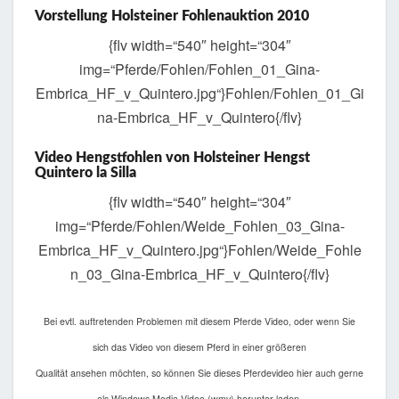
Vorstellung Holsteiner Fohlenauktion 2010
{flv width=“540″ height=“304″
img=“Pferde/Fohlen/Fohlen_01_Gina-
Embrica_HF_v_Quintero.jpg“}Fohlen/Fohlen_01_Gi
na-Embrica_HF_v_Quintero{/flv}
Video Hengstfohlen von Holsteiner Hengst
Quintero la Silla
{flv width=“540″ height=“304″
img=“Pferde/Fohlen/Weide_Fohlen_03_Gina-
Embrica_HF_v_Quintero.jpg“}Fohlen/Weide_Fohle
n_03_Gina-Embrica_HF_v_Quintero{/flv}
Bei evtl. auftretenden Problemen mit diesem Pferde Video, oder wenn Sie
sich das Video von diesem Pferd in einer größeren
Qualität ansehen möchten, so können Sie dieses Pferdevideo hier auch gerne
als Windows Media Video (wmv) herunter laden.