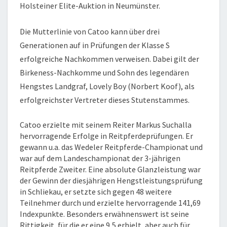
Holsteiner Elite-Auktion in Neumünster.
Die Mutterlinie von Catoo kann über drei
Generationen auf in Prüfungen der Klasse S
erfolgreiche Nachkommen verweisen. Dabei gilt der
Birkeness-Nachkomme und Sohn des legendären
Hengstes Landgraf, Lovely Boy (Norbert Koof), als
erfolgreichster Vertreter dieses Stutenstammes.
Catoo erzielte mit seinem Reiter Markus Suchalla
hervorragende Erfolge in Reitpferdeprüfungen. Er
gewann u.a. das Wedeler Reitpferde-Championat und
war auf dem Landeschampionat der 3-jährigen
Reitpferde Zweiter. Eine absolute Glanzleistung war
der Gewinn der diesjährigen Hengstleistungsprüfung
in Schliekau, er setzte sich gegen 48 weitere
Teilnehmer durch und erzielte hervorragende 141,69
Indexpunkte. Besonders erwähnenswert ist seine
Rittigkeit, für die er eine 9,5 erhielt, aber auch für