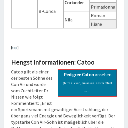
Coriander
Primadonna
B-Corida
Roman
Nila
Iliane
[
top
]
Hengst Informationen: Catoo
Catoo gilt als einer
Pedigree Catoo
ansehen
der besten Söhne des
(bitte klicken, ein neues Fenster öffnet
Con Air und wurde
vom Zuchtleiter Dr.
sich)
Nissen wie folgt
kommentiert: „Er ist
ein Sportsmann mit gewaltiger Ausstrahlung, der
über ganz viel Energie und Beweglichkeit verfügt. Der
typstarke Con Air-Sohn ist maßgeblich über die