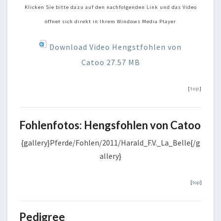
Klicken Sie bitte dazu auf den nachfolgenden Link und das Video
öffnet sich direkt in Ihrem Windows Media Player
Download Video Hengstfohlen von
Catoo
27.57 MB
[
top
]
Fohlenfotos:
Hengsfohlen von Catoo
{gallery}Pferde/Fohlen/2011/Harald_F.V._La_Belle{/g
allery}
[
top
]
Pedigree