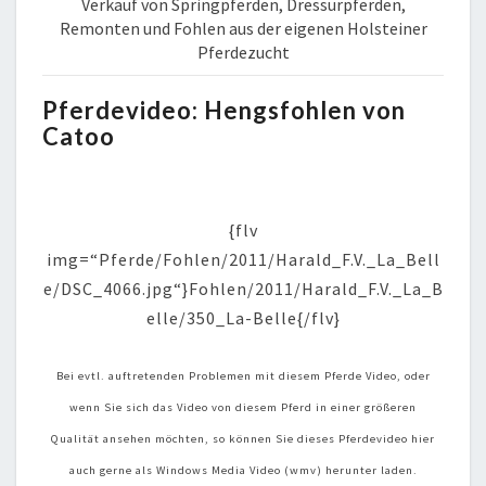
Verkauf von Springpferden, Dressurpferden,
Remonten und Fohlen aus der eigenen Holsteiner
Pferdezucht
Pferdevideo:
Hengsfohlen von
Catoo
{flv
img=“Pferde/Fohlen/2011/Harald_F.V._La_Bell
e/DSC_4066.jpg“}Fohlen/2011/Harald_F.V._La_B
elle/350_La-Belle{/flv}
Bei evtl. auftretenden Problemen mit diesem Pferde Video, oder
wenn Sie sich das Video von diesem Pferd in einer größeren
Qualität ansehen möchten, so können Sie dieses Pferdevideo hier
auch gerne als Windows Media Video (wmv) herunter laden.