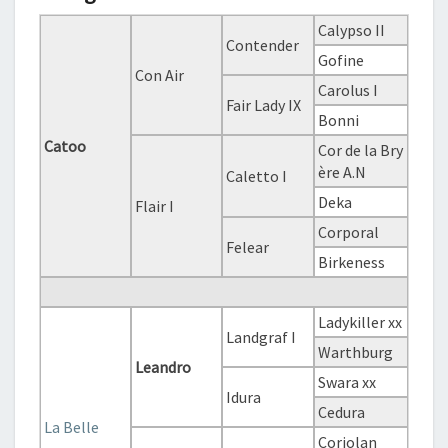
Calypso II
Contender
Gofine
Con Air
Carolus I
Fair Lady IX
Bonni
Catoo
Cor de la Bry
ère A.N
Caletto I
Deka
Flair I
Corporal
Felear
Birkeness
Ladykiller xx
Landgraf I
Warthburg
Leandro
Swara xx
Idura
Cedura
La Belle
Coriolan