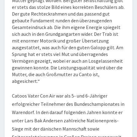
Mutter geprägt worden. Bei guter Selbsthaltung gibt
er stets das stolze Bild eines korrekten Beschälers ab.
Der gute Rechteckrahmen und das passend gut
gebaute Fundament runden den überzeugenden
Gesamteindruck ab. Die ihm eigene Energie spiegelt
sich auch in den Grundgangarten wider. Der Trab ist
mit enormer Motorik und großer Übersetzung
ausgestattet, was auch für den guten Galopp gilt. Am
Sprung hat er stets viel Mut und überragendes
Vermögen gezeigt, wobei er auch an Losgelassenheit
gewinnen konnte. Die Leistungsqualität wird über die
Mutter, die auch Großmutter zu Canto ist,
abgesichert.“
Catoos Vater Con Air war als 5- und 6-Jähriger
erfolgreicher Teilnehmer des Bundeschampionates in
Warendorf. In den darauf folgenden Jahren konnte er
unter Lars Bak Andersen zahlreiche Nationenpreis-
Siege mit der dänischen Mannschaft sowie
Spitzenplatzierungen in Großen Preisen europaweit