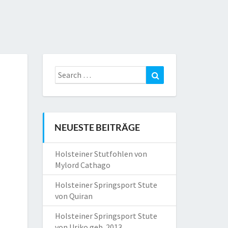
Search
Search
for:
NEUESTE BEITRÄGE
Holsteiner Stutfohlen von
Mylord Cathago
Holsteiner Springsport Stute
von Quiran
Holsteiner Springsport Stute
von Uriko geb. 2013