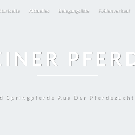
Startseite
Aktuelles
Belegungsliste
Fohlenverkauf
EINER PFER
d Springpferde Aus Der Pferdezuch