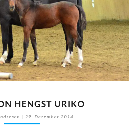
STUTE
ON HENGST URIKO
VON
HENGST
Andresen
|
29. Dezember 2014
URIKO