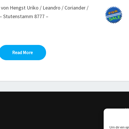
 von Hengst Uriko / Leandro / Coriander /
 – Stutenstamm 8777 –
Read More
Read More
H
I
Um dir ein op