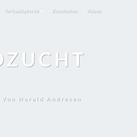
Verkaufspferde
Zuchtsuten
Videos
DZUCHT
t Von Harald Andresen