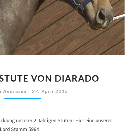
2.
E STUTE VON DIARADO
JÄHRIGE
STUTE
n Andresen
|
27. April 2015
VON
DIARADO
icklung unserer 2 Jährigen Stuten! Hier eine unserer
/ Lord Stamm 5964