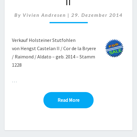
II
CASTELAN
II
By
Vivien Andresen
|
29. Dezember 2014
Verkauf Holsteiner Stutfohlen
von Hengst Castelan II / Cor de la Bryere
/ Raimond / Aldato – geb. 2014 – Stamm
1228
…
Read More
Read More