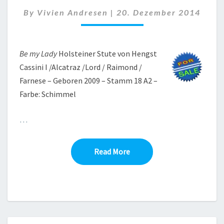
LADY
By
Vivien Andresen
|
20. Dezember 2014
VON
CASSINI
I
Be my Lady
Holsteiner Stute von Hengst
Cassini I /Alcatraz /Lord / Raimond /
Farnese – Geboren 2009 – Stamm 18 A2 –
Farbe: Schimmel
…
Read More
Read More