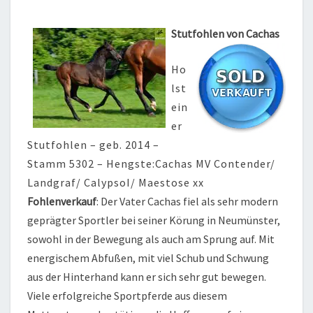
Stutfohlen von Cachas
Ho
lst
ein
er
Stutfohlen – geb. 2014 –
Stamm 5302 – Hengste:Cachas MV Contender/
Landgraf/ CalypsoI/ Maestose xx
Fohlenverkauf
: Der Vater Cachas fiel als sehr modern
geprägter Sportler bei seiner Körung in Neumünster,
sowohl in der Bewegung als auch am Sprung auf. Mit
energischem Abfußen, mit viel Schub und Schwung
aus der Hinterhand kann er sich sehr gut bewegen.
Viele erfolgreiche Sportpferde aus diesem