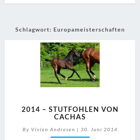
Schlagwort:
Europameisterschaften
2014
2014 – STUTFOHLEN VON
–
CACHAS
STUTFOHLEN
VON
By
Vivien Andresen
|
30. Juni 2014
CACHAS