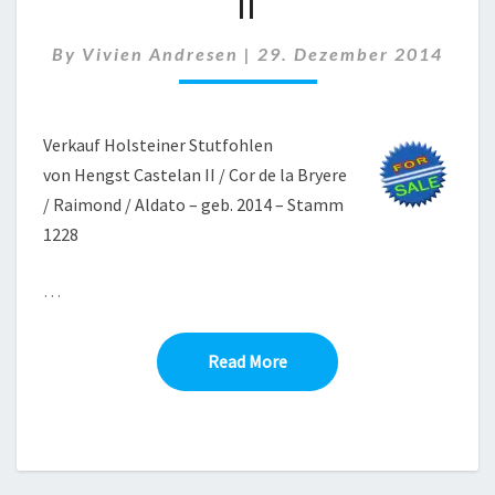
II
CASTELAN
II
By
Vivien Andresen
|
29. Dezember 2014
Verkauf Holsteiner Stutfohlen
von Hengst Castelan II / Cor de la Bryere
/ Raimond / Aldato – geb. 2014 – Stamm
1228
…
Read More
Read More