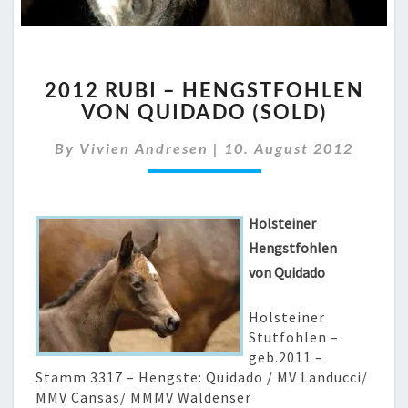
2012
2012 RUBI – HENGSTFOHLEN
RUBI
VON QUIDADO (SOLD)
–
HENGSTFOHLEN
By
Vivien Andresen
|
10. August 2012
VON
QUIDADO
(SOLD)
Holsteiner
Hengstfohlen
von Quidado
Holsteiner
Stutfohlen –
geb.2011 –
Stamm 3317 – Hengste: Quidado / MV Landucci/
MMV Cansas/ MMMV Waldenser