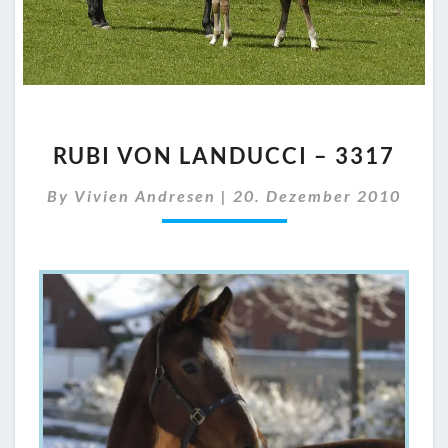
RUBI
RUBI VON LANDUCCI – 3317
VON
LANDUCCI
By
Vivien Andresen
|
20. Dezember 2010
–
3317