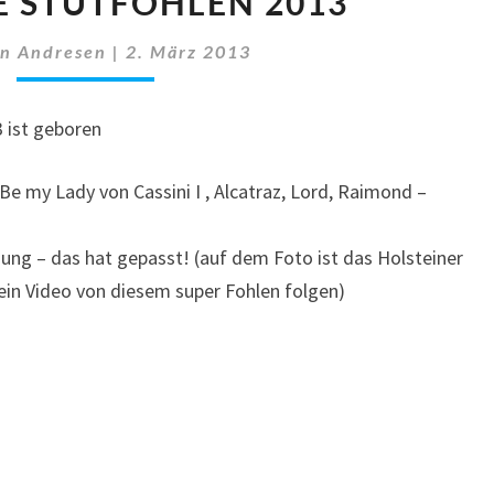
E STUTFOHLEN 2013
ERSTE
STUTFOHLEN
en Andresen
|
2. März 2013
2013
3 ist geboren
r Be my Lady von Cassini I , Alcatraz, Lord, Raimond –
sung – das hat gepasst! (auf dem Foto ist das Holsteiner
 ein Video von diesem super Fohlen folgen)