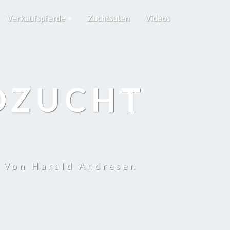
Verkaufspferde
Zuchtsuten
Videos
DZUCHT
t Von Harald Andresen