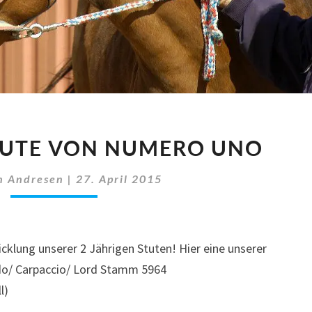
2.
STUTE VON NUMERO UNO
JÄHRIGE
STUTE
n Andresen
|
27. April 2015
VON
NUMERO
UNO
icklung unserer 2 Jährigen Stuten! Hier eine unserer
o/ Carpaccio/ Lord Stamm 5964
l)