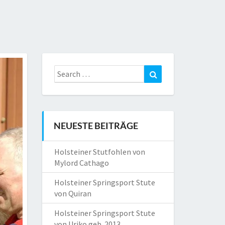
Search
Search
for:
NEUESTE BEITRÄGE
Holsteiner Stutfohlen von
Mylord Cathago
Holsteiner Springsport Stute
von Quiran
Holsteiner Springsport Stute
von Uriko geb. 2013