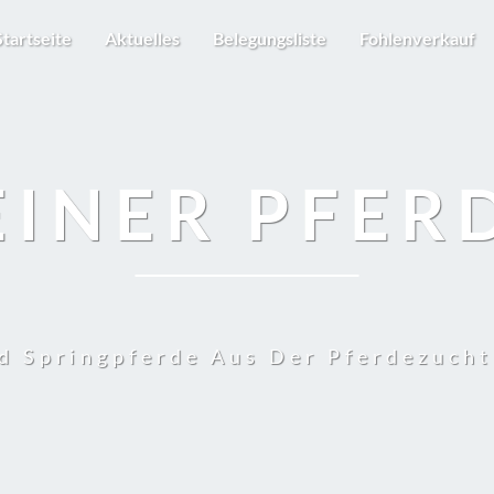
Startseite
Aktuelles
Belegungsliste
Fohlenverkauf
EINER PFER
d Springpferde Aus Der Pferdezuch