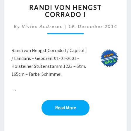
RANDI
RANDI VON HENGST
VON
CORRADO I
HENGST
CORRADO
By
Vivien Andresen
|
19. Dezember 2014
I
Randi von Hengst Corrado I / Capitol I
/ Landaris – Geboren: 01-01-2001 –
Holsteiner Stutenstamm 1223 – Stm.
165cm – Farbe: Schimmel
…
Read More
Read More