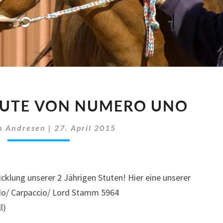
2.
STUTE VON NUMERO UNO
JÄHRIGE
STUTE
n Andresen
|
27. April 2015
VON
NUMERO
UNO
icklung unserer 2 Jährigen Stuten! Hier eine unserer
o/ Carpaccio/ Lord Stamm 5964
l)