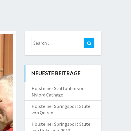
Search
Search
for:
NEUESTE BEITRÄGE
Holsteiner Stutfohlen von
Mylord Cathago
Holsteiner Springsport Stute
von Quiran
Holsteiner Springsport Stute
von Uriko geb. 2013