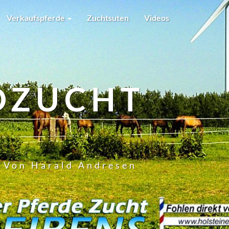
Verkaufspferde
Zuchtsuten
Videos
DZUCHT
t Von Harald Andresen