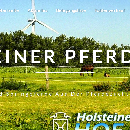
Startseite
Aktuelles
Belegungsliste
Fohlenverkauf
EINER PFER
d Springpferde Aus Der Pferdezuch