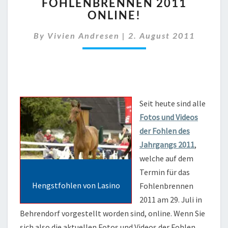
FOHLENBRENNEN 2011
VIDEOS
ONLINE!
FOHLENBRENNEN
2011
By
Vivien Andresen
ONLINE!
|
2. August 2011
Seit heute sind alle
Fotos und Videos
der Fohlen des
Jahrgangs 2011
,
welche auf dem
Termin für das
Hengstfohlen von Lasino
Fohlenbrennen
2011 am 29. Juli in
Behrendorf vorgestellt worden sind, online. Wenn Sie
sich also die aktuellen Fotos und Videos der Fohlen