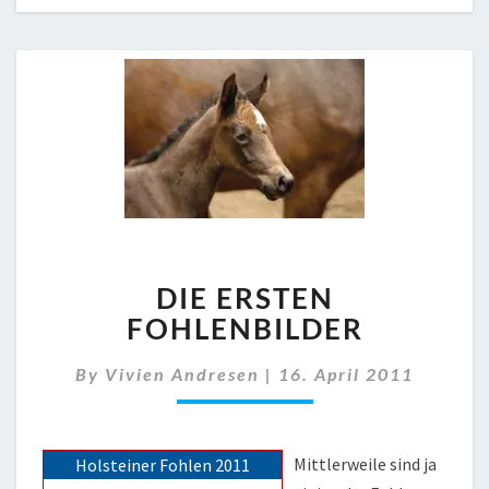
DIE
DIE ERSTEN
ERSTEN
FOHLENBILDER
FOHLENBILDER
By
Vivien Andresen
|
16. April 2011
Mittlerweile sind ja
Holsteiner Fohlen 2011