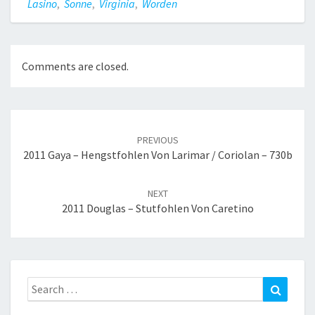
Lasino
,
Sonne
,
Virginia
,
Worden
Comments are closed.
Post
navigation
PREVIOUS
2011 Gaya – Hengstfohlen Von Larimar / Coriolan – 730b
NEXT
2011 Douglas – Stutfohlen Von Caretino
Search
Search
for: