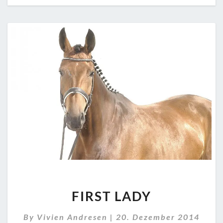
FIRST
FIRST LADY
LADY
By
Vivien Andresen
|
20. Dezember 2014