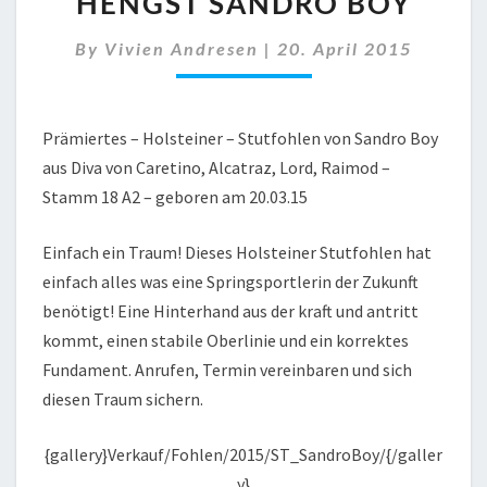
HENGST SANDRO BOY
STUTFOHLEN
VON
By
Vivien Andresen
|
20. April 2015
HENGST
SANDRO
BOY
Prämiertes – Holsteiner – Stutfohlen von Sandro Boy
aus Diva von Caretino, Alcatraz, Lord, Raimod –
Stamm 18 A2 – geboren am 20.03.15
Einfach ein Traum! Dieses Holsteiner Stutfohlen hat
einfach alles was eine Springsportlerin der Zukunft
benötigt! Eine Hinterhand aus der kraft und antritt
kommt, einen stabile Oberlinie und ein korrektes
Fundament. Anrufen, Termin vereinbaren und sich
diesen Traum sichern.
{gallery}Verkauf/Fohlen/2015/ST_SandroBoy/{/galler
y}