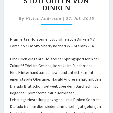
STUTFOHLEN VON
STUTFOHLEN
DINKEN
VON
DINKEN
By
Vivien Andresen
|
27. Juli 2015
Prämiertes Holsteiner Stutfohlen von Dinken MV
Caretino / Fasolt/ Sherry netherl xx – Stamm 2543
Eine Hoch elegante Holsteiner Springsportlerin der
Zukunft! Edel im Gesicht, korrekt im Fundament –
Eine Hinterhand aus der kraft und antritt kommt,
einen stabile Oberlinie. Harald Andresen hat mit den
Diarado Blut schon viel weit über dem Durchschnitt
liegende Sportpferde mit allerbester
Leistungseinstellung gezogen – mit Dinken Sohn des
Diarado ist ihm dies wieder einmal sehr gut gelungen.