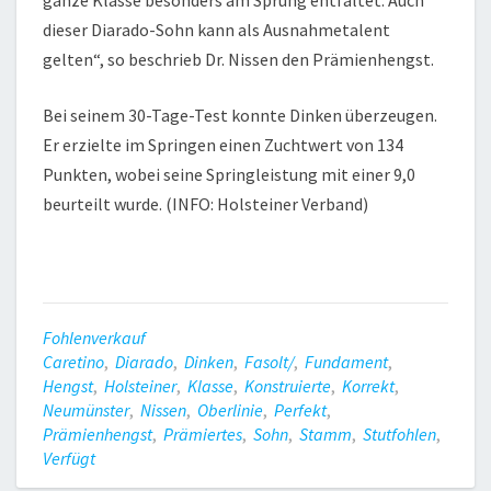
ganze Klasse besonders am Sprung entfaltet. Auch
dieser Diarado-Sohn kann als Ausnahmetalent
gelten“, so beschrieb Dr. Nissen den Prämienhengst.
Bei seinem 30-Tage-Test konnte Dinken überzeugen.
Er erzielte im Springen einen Zuchtwert von 134
Punkten, wobei seine Springleistung mit einer 9,0
beurteilt wurde. (INFO: Holsteiner Verband)
Fohlenverkauf
Caretino
,
Diarado
,
Dinken
,
Fasolt/
,
Fundament
,
Hengst
,
Holsteiner
,
Klasse
,
Konstruierte
,
Korrekt
,
Neumünster
,
Nissen
,
Oberlinie
,
Perfekt
,
Prämienhengst
,
Prämiertes
,
Sohn
,
Stamm
,
Stutfohlen
,
Verfügt