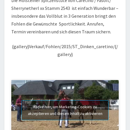
Die Holsteiner Spitzenstute von Caretino / Fasolt/
Sherrynetherl xx Stamm 2543 ist einfach Wunderbar –
insbesondere das Vollblut in 3 Generation bringt den
Fohlen die Gewünschte Sportlichkeit. Anrufen,
Termin vereinbaren und sich diesen Traum sichern.
{gallery}Verkauf/Fohlen/2015/ST_Dinken_caretino/{/
gallery}
Klicke hier, um Marketing-Cookies zu
akzeptieren und diesen Inhalt zu aktivieren