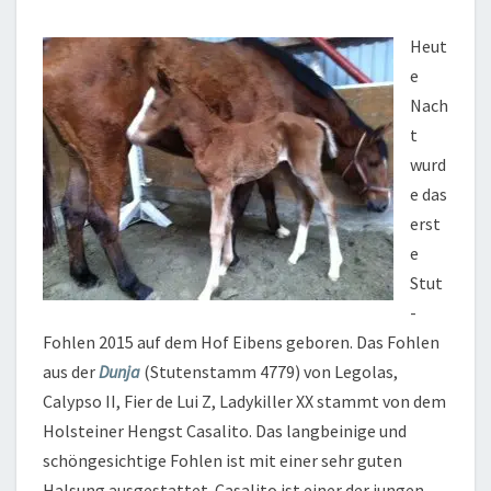
Heut
e
Nach
t
wurd
e das
erst
e
Stut
-
Fohlen 2015 auf dem Hof Eibens geboren. Das Fohlen
aus der
Dunja
(Stutenstamm 4779) von Legolas,
Calypso II, Fier de Lui Z, Ladykiller XX stammt von dem
Holsteiner Hengst Casalito. Das langbeinige und
schöngesichtige Fohlen ist mit einer sehr guten
Halsung ausgestattet. Casalito ist einer der jungen