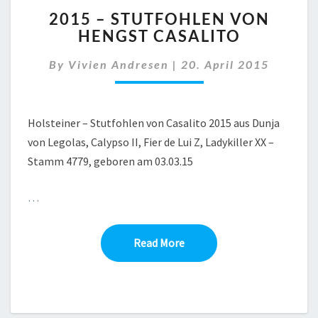
2015
2015 – STUTFOHLEN VON
–
HENGST CASALITO
STUTFOHLEN
VON
By
Vivien Andresen
|
20. April 2015
HENGST
CASALITO
Holsteiner – Stutfohlen von Casalito 2015 aus Dunja
von Legolas, Calypso II, Fier de Lui Z, Ladykiller XX –
Stamm 4779, geboren am 03.03.15
…
Read More
Read More