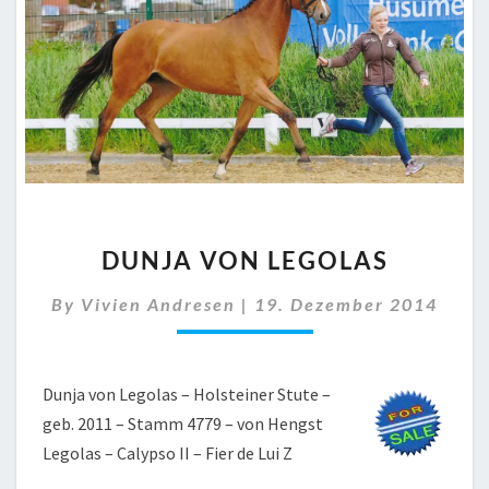
DUNJA
DUNJA VON LEGOLAS
VON
LEGOLAS
By
Vivien Andresen
|
19. Dezember 2014
Dunja von Legolas – Holsteiner Stute –
geb. 2011 – Stamm 4779 – von Hengst
Legolas – Calypso II – Fier de Lui Z