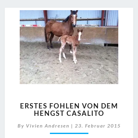
ERSTES
ERSTES FOHLEN VON DEM
FOHLEN
HENGST CASALITO
VON
DEM
By
Vivien Andresen
|
23. Februar 2015
HENGST
CASALITO