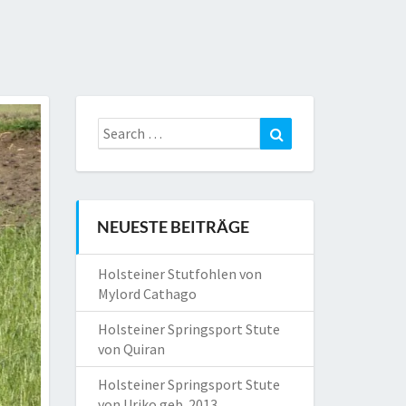
Search
Search
for:
NEUESTE BEITRÄGE
Holsteiner Stutfohlen von
Mylord Cathago
Holsteiner Springsport Stute
von Quiran
Holsteiner Springsport Stute
von Uriko geb. 2013