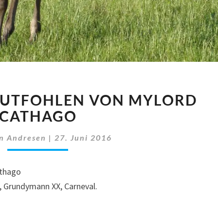
HOLSTEINER
TUTFOHLEN VON MYLORD
STUTFOHLEN
VON
CATHAGO
MYLORD
CATHAGO
en Andresen
|
27. Juni 2016
athago
, Grundymann XX, Carneval.