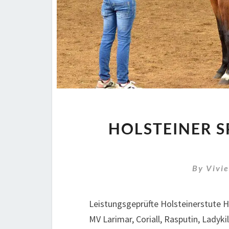
HOLSTEINER S
By
Vivi
Leistungsgeprüfte Holsteinerstute H
MV Larimar, Coriall, Rasputin, Ladykil