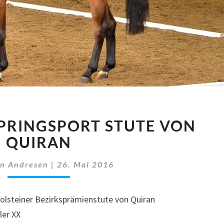
HOLSTEINER
PRINGSPORT STUTE VON
SPRINGSPORT
STUTE
QUIRAN
VON
QUIRAN
en Andresen
|
26. Mai 2016
olsteiner Bezirksprämienstute von Quiran
ler XX