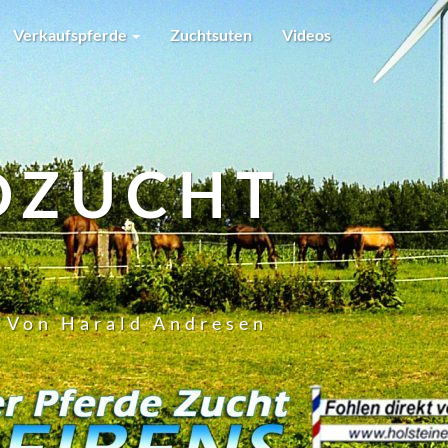
Verkaufspferde
Zuchtsuten
Videos
DZUCHT
t Von Harald Andresen