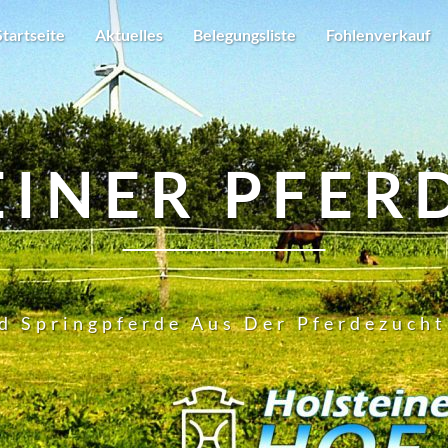
Startseite
Aktuelles
Belegungsliste
Fohlenverkauf
EINER PFER
d Springpferde Aus Der Pferdezuch