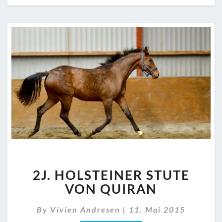
2J.
2J. HOLSTEINER STUTE
HOLSTEINER
STUTE
VON QUIRAN
VON
QUIRAN
By
Vivien Andresen
|
11. Mai 2015