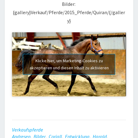
Bilder:
{gallery}Verkauf/Pferde/2015_Pferde/Quiran/{/galler
y}
Klicke hier, um Marketing-Cookies zu
Video:
akzeptieren und diesen Inhalt zu aktivieren
Verkaufspferde
Andresen
,
Bilder
,
Coriall
,
Entwicklung
,
Harald
,