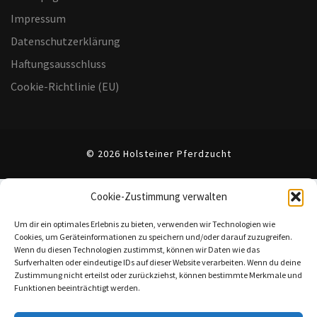
Impressum
Datenschutzerklärung
Haftungsausschluss
Cookie-Richtlinie (EU)
© 2026 Holsteiner Pferdzucht
Cookie-Zustimmung verwalten
Um dir ein optimales Erlebnis zu bieten, verwenden wir Technologien wie
Cookies, um Geräteinformationen zu speichern und/oder darauf zuzugreifen.
Wenn du diesen Technologien zustimmst, können wir Daten wie das
Surfverhalten oder eindeutige IDs auf dieser Website verarbeiten. Wenn du deine
Zustimmung nicht erteilst oder zurückziehst, können bestimmte Merkmale und
Funktionen beeinträchtigt werden.