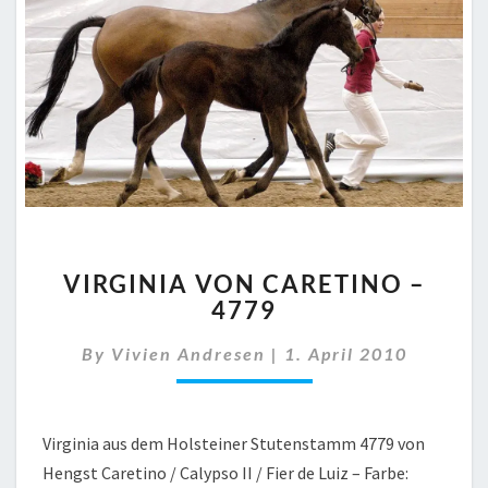
VIRGINIA
VIRGINIA VON CARETINO –
VON
4779
CARETINO
–
By
Vivien Andresen
|
1. April 2010
4779
Virginia aus dem Holsteiner Stutenstamm 4779 von
Hengst Caretino / Calypso II / Fier de Luiz – Farbe: