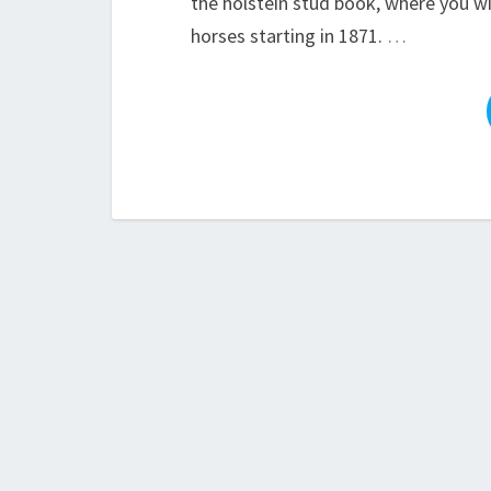
the holstein stud book, where you wil
horses starting in 1871.
…