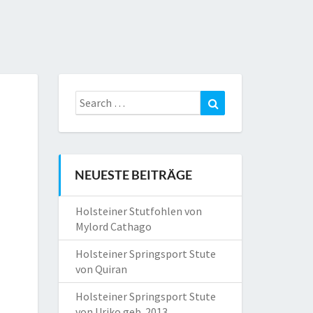
Search
Search
for:
NEUESTE BEITRÄGE
Holsteiner Stutfohlen von
Mylord Cathago
Holsteiner Springsport Stute
von Quiran
Holsteiner Springsport Stute
von Uriko geb. 2013