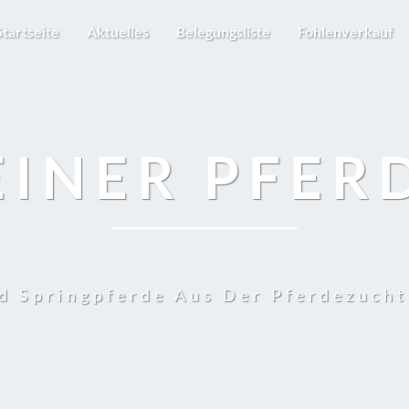
Startseite
Aktuelles
Belegungsliste
Fohlenverkauf
EINER PFER
d Springpferde Aus Der Pferdezuch