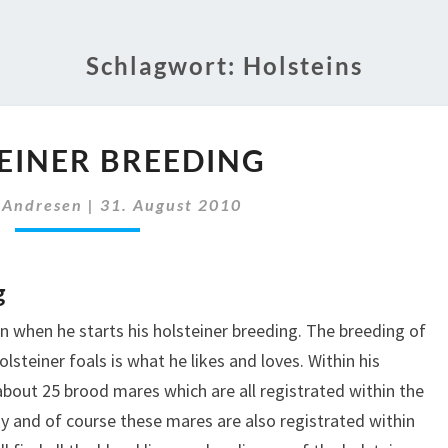
Schlagwort:
Holsteins
HOLSTEINER
EINER BREEDING
BREEDING
 Andresen
|
31. August 2010
g
 when he starts his holsteiner breeding. The breeding of
olsteiner foals is what he likes and loves. Within his
 about 25 brood mares which are all registrated within the
y and of course these mares are also registrated within