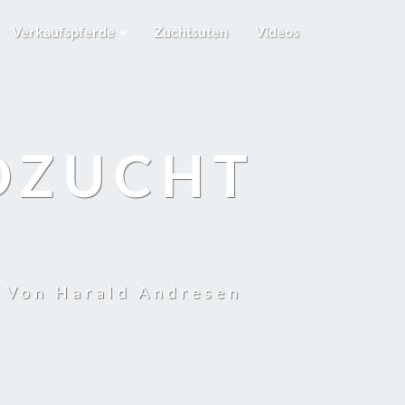
Verkaufspferde
Zuchtsuten
Videos
DZUCHT
t Von Harald Andresen