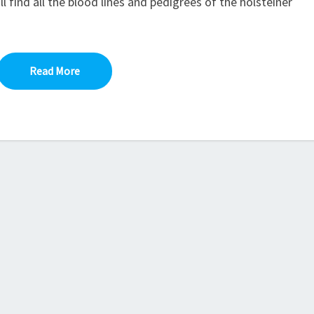
l find all the blood lines and pedigrees of the holsteiner
Read More
Read More