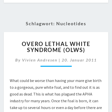
Schlagwort:
Nucleotides
OVERO
OVERO LETHAL WHITE
LETHAL
SYNDROME (OLWS)
WHITE
SYNDROME
By
Vivien Andresen
|
20. Januar 2011
(OLWS)
What could be worse than having your mare give birth
to a gorgeous, pure white foal, and to find out it is as
good as dead. This is what has plagued the APHA
industry for many years. Once the foal is born, it can
take up to several hours or even a day before there are