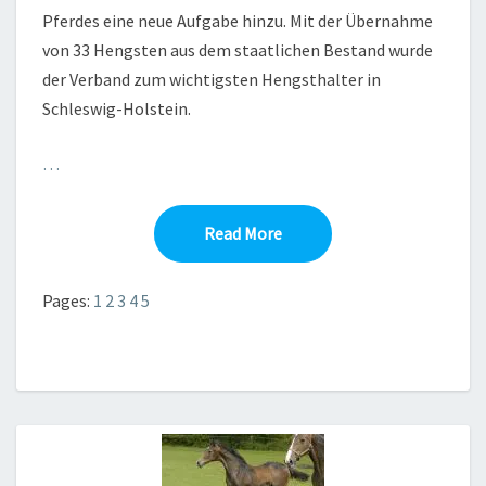
Pferdes eine neue Aufgabe hinzu. Mit der Übernahme
von 33 Hengsten aus dem staatlichen Bestand wurde
der Verband zum wichtigsten Hengsthalter in
Schleswig-Holstein.
…
Read More
Read More
Pages:
1
2
3
4
5