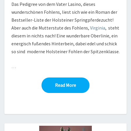
Das Pedigree von dem Vater Lasino, dieses
wunderschönen Fohlens, liest sich wie ein Roman der
Bestseller-Liste der Holsteiner Springpferdezucht!
Aber auch die Mutterstute des Fohlens,
Virginia
, steht
diesem in nichts nach! Eine wunderbare Oberlinie, ein
energisch fußendes Hinterbein, dabei edel und schick
so sind moderne Holsteiner Fohlen der Spitzenklasse.
…
Read More
Read More