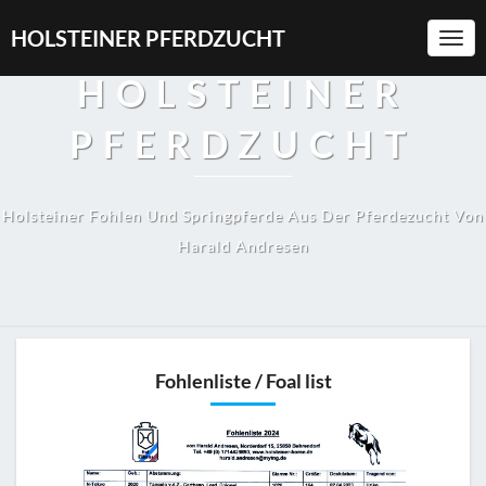
HOLSTEINER PFERDZUCHT
Togg
Navi
HOLSTEINER
PFERDZUCHT
Holsteiner Fohlen Und Springpferde Aus Der Pferdezucht Von
Harald Andresen
Fohlenliste / Foal list