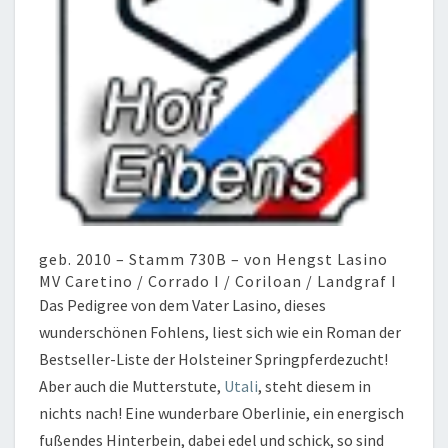
geb. 2010 – Stamm 730B – von Hengst Lasino
MV Caretino / Corrado I / Coriloan / Landgraf I
Das Pedigree von dem Vater Lasino, dieses
wunderschönen Fohlens, liest sich wie ein Roman der
Bestseller-Liste der Holsteiner Springpferdezucht!
Aber auch die Mutterstute,
Utali
, steht diesem in
nichts nach! Eine wunderbare Oberlinie, ein energisch
fußendes Hinterbein, dabei edel und schick, so sind