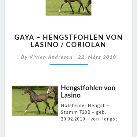
GAYA
GAYA – HENGSTFOHLEN VON
–
LASINO / CORIOLAN
HENGSTFOHLEN
VON
By
Vivien Andresen
|
22. März 2010
LASINO
/
CORIOLAN
Hengstfohlen von
Lasino
Holsteiner Hengst –
Stamm 730B – geb.
20.02.2010 – von Hengst