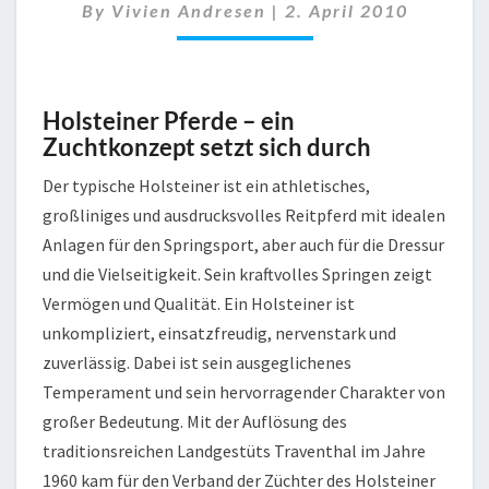
By
Vivien Andresen
|
2. April 2010
Holsteiner Pferde – ein
Zuchtkonzept setzt sich durch
Der typische Holsteiner ist ein athletisches,
großliniges und ausdrucksvolles Reitpferd mit idealen
Anlagen für den Springsport, aber auch für die Dressur
und die Vielseitigkeit. Sein kraftvolles Springen zeigt
Vermögen und Qualität. Ein Holsteiner ist
unkompliziert, einsatzfreudig, nervenstark und
zuverlässig. Dabei ist sein ausgeglichenes
Temperament und sein hervorragender Charakter von
großer Bedeutung. Mit der Auflösung des
traditionsreichen Landgestüts Traventhal im Jahre
1960 kam für den Verband der Züchter des Holsteiner