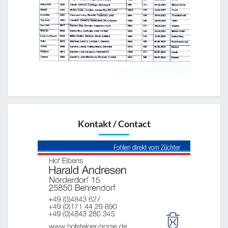
Kontakt / Contact