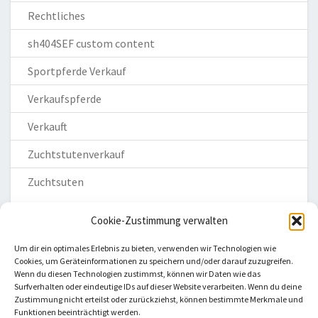
Rechtliches
sh404SEF custom content
Sportpferde Verkauf
Verkaufspferde
Verkauft
Zuchtstutenverkauf
Zuchtsuten
Cookie-Zustimmung verwalten
Um dir ein optimales Erlebnis zu bieten, verwenden wir Technologien wie
Cookies, um Geräteinformationen zu speichern und/oder darauf zuzugreifen.
Wenn du diesen Technologien zustimmst, können wir Daten wie das
Homepage
Surfverhalten oder eindeutige IDs auf dieser Website verarbeiten. Wenn du deine
Zustimmung nicht erteilst oder zurückziehst, können bestimmte Merkmale und
Impressum
Funktionen beeinträchtigt werden.