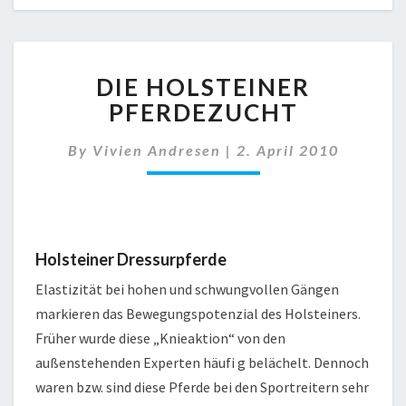
DIE
DIE HOLSTEINER
HOLSTEINER
PFERDEZUCHT
PFERDEZUCHT
By
Vivien Andresen
|
2. April 2010
Holsteiner Dressurpferde
Elastizität bei hohen und schwungvollen Gängen
markieren das Bewegungspotenzial des Holsteiners.
Früher wurde diese „Knieaktion“ von den
außenstehenden Experten häufi g belächelt. Dennoch
waren bzw. sind diese Pferde bei den Sportreitern sehr