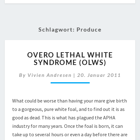
Schlagwort:
Produce
OVERO
OVERO LETHAL WHITE
LETHAL
SYNDROME (OLWS)
WHITE
SYNDROME
By
Vivien Andresen
|
20. Januar 2011
(OLWS)
What could be worse than having your mare give birth
to a gorgeous, pure white foal, and to find out it is as
good as dead. This is what has plagued the APHA
industry for many years. Once the foal is born, it can
take up to several hours or even a day before there are