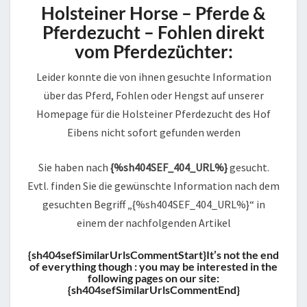
Holsteiner Horse – Pferde &
Pferdezucht – Fohlen direkt
vom Pferdezüchter:
Leider konnte die von ihnen gesuchte Information
über das Pferd, Fohlen oder Hengst auf unserer
Homepage für die Holsteiner Pferdezucht des Hof
Eibens nicht sofort gefunden werden
Sie haben nach
{%sh404SEF_404_URL%}
gesucht.
Evtl. finden Sie die gewünschte Information nach dem
gesuchten Begriff „{%sh404SEF_404_URL%}“ in
einem der nachfolgenden Artikel
{sh404sefSimilarUrlsCommentStart}It’s not the end
of everything though : you may be interested in the
following pages on our site:
{sh404sefSimilarUrlsCommentEnd}