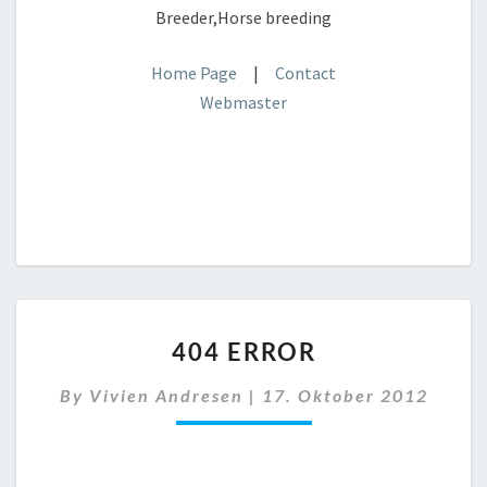
Breeder,Horse breeding
Home Page
|
Contact
Webmaster
404
404 ERROR
ERROR
By
Vivien Andresen
|
17. Oktober 2012