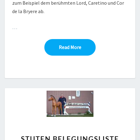
zum Beispiel dem berühmten Lord, Caretino und Cor
de la Bryere ab.
…
Read More
Read More
STUTEN
STUTEN BELEGUNGSLISTE
BELEGUNGSLISTE