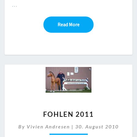
…
Read More
Read More
FOHLEN
FOHLEN 2011
2011
By
Vivien Andresen
|
30. August 2010