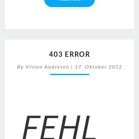
403
403 ERROR
ERROR
By
Vivien Andresen
|
17. Oktober 2012
FEHL