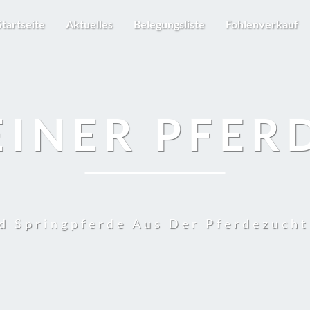
Startseite
Aktuelles
Belegungsliste
Fohlenverkauf
EINER PFER
d Springpferde Aus Der Pferdezuch