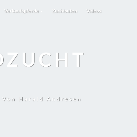
Verkaufspferde
Zuchtsuten
Videos
DZUCHT
t Von Harald Andresen