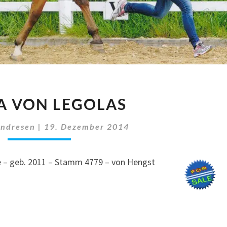
DUNJA
A VON LEGOLAS
VON
LEGOLAS
Andresen
|
19. Dezember 2014
te – geb. 2011 – Stamm 4779 – von Hengst