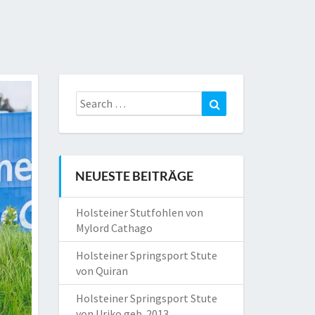
Search
Search
for:
NEUESTE BEITRÄGE
Holsteiner Stutfohlen von
Mylord Cathago
Holsteiner Springsport Stute
von Quiran
Holsteiner Springsport Stute
von Uriko geb. 2013