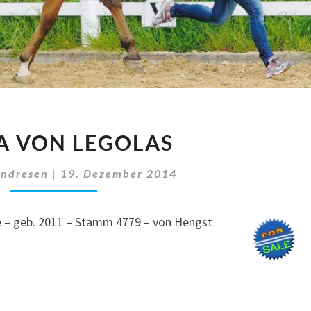
DUNJA
A VON LEGOLAS
VON
LEGOLAS
Andresen
|
19. Dezember 2014
te – geb. 2011 – Stamm 4779 – von Hengst