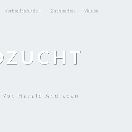
Verkaufspferde
Zuchtsuten
Videos
DZUCHT
t Von Harald Andresen