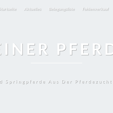
Startseite
Aktuelles
Belegungsliste
Fohlenverkauf
EINER PFER
d Springpferde Aus Der Pferdezuch