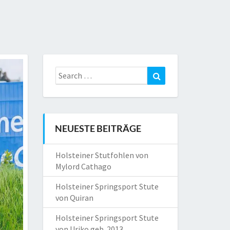
Search
Search
for:
NEUESTE BEITRÄGE
Holsteiner Stutfohlen von
Mylord Cathago
Holsteiner Springsport Stute
von Quiran
Holsteiner Springsport Stute
von Uriko geb. 2013