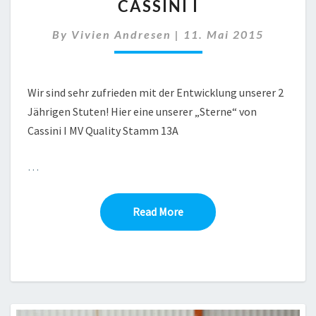
CASSINI I
STUTE
VON
By
Vivien Andresen
|
11. Mai 2015
CASSINI
I
Wir sind sehr zufrieden mit der Entwicklung unserer 2
Jährigen Stuten! Hier eine unserer „Sterne“ von
Cassini I MV Quality Stamm 13A
…
Read More
Read More