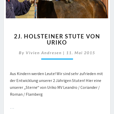
2J.
2J. HOLSTEINER STUTE VON
HOLSTEINER
URIKO
STUTE
VON
By
Vivien Andresen
|
11. Mai 2015
URIKO
Aus Kindern werden Leute! Wir sind sehr zufrieden mit
der Entwicklung unserer 2 Jährigen Stuten! Hier eine
unserer „Sterne“ von Uriko MV Leandro / Coriander /
Roman / Flamberg
…