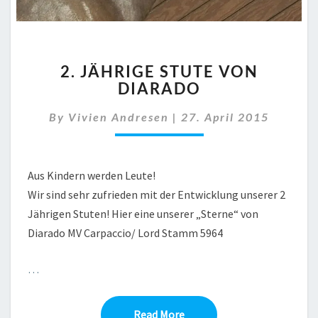
2.
2. JÄHRIGE STUTE VON
JÄHRIGE
DIARADO
STUTE
VON
By
Vivien Andresen
|
27. April 2015
DIARADO
Aus Kindern werden Leute!
Wir sind sehr zufrieden mit der Entwicklung unserer 2
Jährigen Stuten! Hier eine unserer „Sterne“ von
Diarado MV Carpaccio/ Lord Stamm 5964
…
Read More
Read More