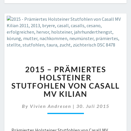
2015
2015 – PRÄMIERTES
–
PRÄMIERTES
HOLSTEINER
HOLSTEINER
STUTFOHLEN VON CASALL
STUTFOHLEN
MV KILIAN
VON
CASALL
By
Vivien Andresen
|
30. Juli 2015
MV
KILIAN
Prämiertes Holsteiner Stutfohlen von Casall MV