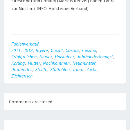
Firestone) und Conally (Markus Renzel) haben Taura
zur Mutter. ( INFO: Holsteiner Verband)
Fohlenverkauf
2011
,
2013
,
Bryere
,
Casall
,
Casalls
,
Cesano
,
Erfolgreichen
,
Hervor
,
Holsteiner
,
Jahrhunderthengst
,
Körung
,
Mutter
,
Nachkommen
,
Neumünster
,
Prämiertes
,
Stellte
,
Stutfohlen
,
Taura
,
Zucht
,
Züchterisch
Comments are closed.
Post
navigation