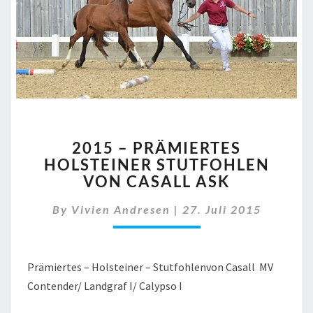
2015
2015 – PRÄMIERTES
–
HOLSTEINER STUTFOHLEN
PRÄMIERTES
VON CASALL ASK
HOLSTEINER
STUTFOHLEN
By
Vivien Andresen
VON
|
27. Juli 2015
CASALL
ASK
Prämiertes – Holsteiner – Stutfohlenvon Casall MV
Contender/ Landgraf I/ Calypso I