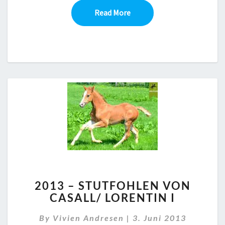
Read More
Read More
2013
2013 – STUTFOHLEN VON
–
CASALL/ LORENTIN I
STUTFOHLEN
VON
By
Vivien Andresen
|
3. Juni 2013
CASALL/