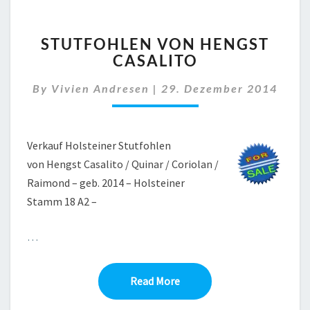
STUTFOHLEN
STUTFOHLEN VON HENGST
VON
CASALITO
HENGST
CASALITO
By
Vivien Andresen
|
29. Dezember 2014
Verkauf Holsteiner Stutfohlen
von Hengst Casalito / Quinar / Coriolan /
Raimond – geb. 2014 – Holsteiner
Stamm 18 A2 –
…
Read More
Read More