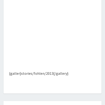
{galler}stories/fohlen/2013{/gallery}
Posts