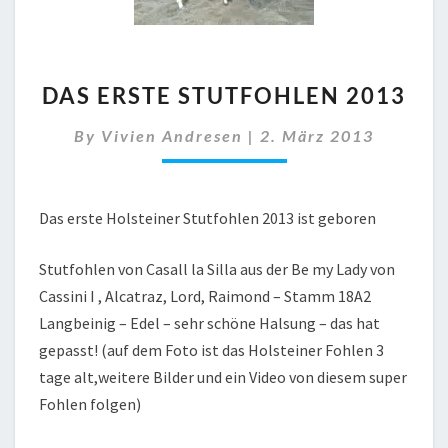
DAS
DAS ERSTE STUTFOHLEN 2013
ERSTE
STUTFOHLEN
By
Vivien Andresen
|
2. März 2013
2013
Das erste Holsteiner Stutfohlen 2013 ist geboren
Stutfohlen von Casall la Silla aus der Be my Lady von
Cassini I , Alcatraz, Lord, Raimond – Stamm 18A2
Langbeinig – Edel – sehr schöne Halsung – das hat
gepasst! (auf dem Foto ist das Holsteiner Fohlen 3
tage alt,weitere Bilder und ein Video von diesem super
Fohlen folgen)