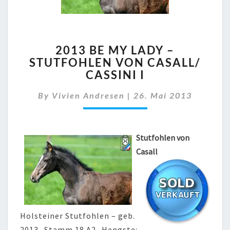
2013
2013 BE MY LADY –
BE
STUTFOHLEN VON CASALL/
MY
CASSINI I
LADY
–
By
Vivien Andresen
STUTFOHLEN
|
26. Mai 2013
VON
CASALL/
CASSINI
Stutfohlen von
I
Casall
Holsteiner Stutfohlen – geb.
2013- Stamm 18 A2- Hengste: