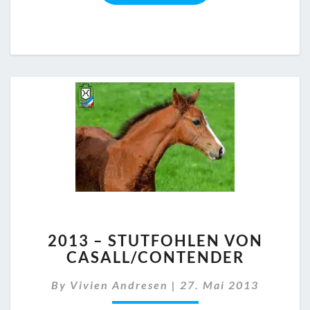
2013
2013 – STUTFOHLEN VON
–
CASALL/CONTENDER
STUTFOHLEN
VON
By
Vivien Andresen
|
27. Mai 2013
CASALL/CONTENDER