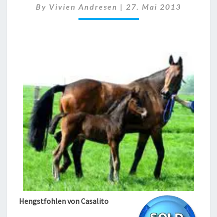
By
Vivien Andresen
|
27. Mai 2013
VON
CASALITO/
CASCAVELLE
Hengstfohlen von Casalito