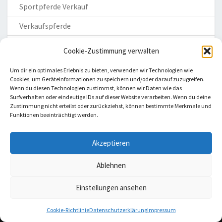
Sportpferde Verkauf
Verkaufspferde
Verkauft
Cookie-Zustimmung verwalten
Zuchtstutenverkauf
Um dir ein optimales Erlebnis zu bieten, verwenden wir Technologien wie
Cookies, um Geräteinformationen zu speichern und/oder darauf zuzugreifen.
Zuchtsuten
Wenn du diesen Technologien zustimmst, können wir Daten wie das
Surfverhalten oder eindeutige IDs auf dieser Website verarbeiten. Wenn du deine
Zustimmung nicht erteilst oder zurückziehst, können bestimmte Merkmale und
Funktionen beeinträchtigt werden.
Akzeptieren
Homepage
Ablehnen
Impressum
Datenschutzerklärung
Einstellungen ansehen
Haftungsausschluss
Cookie-Richtlinie
Datenschutzerklärung
Impressum
Cookie-Richtlinie (EU)