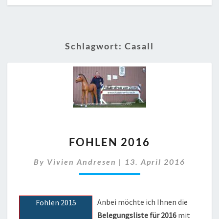
Schlagwort:
Casall
FOHLEN
FOHLEN 2016
2016
By
Vivien Andresen
|
13. April 2016
Anbei möchte ich Ihnen die
Fohlen 2015
Belegungsliste für 2016
mit