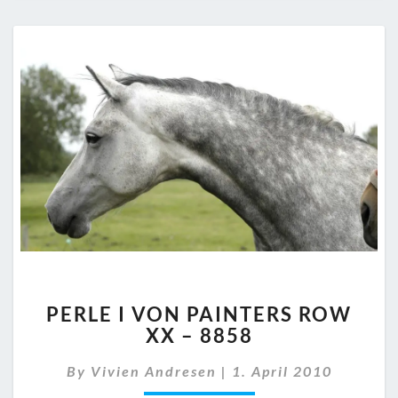
PERLE
PERLE I VON PAINTERS ROW
I
XX – 8858
VON
PAINTERS
By
Vivien Andresen
|
1. April 2010
ROW
XX