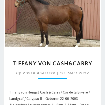
TIFFANY
TIFFANY VON CASH&CARRY
VON
CASH&CARRY
By
Vivien Andresen
|
10. März 2012
Tiffany von Hengst Cash & Carry / Cor de la Bryere /
Landgraf / Calypso II – Geboren 22-06-2003 –
Holsteiner Stutenstamm 4 – Stm. 1,71cm – Farbe: