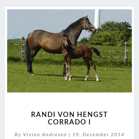
RANDI
RANDI VON HENGST
VON
CORRADO I
HENGST
CORRADO
By
Vivien Andresen
|
19. Dezember 2014
I