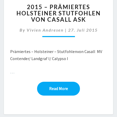
2015
2015 – PRÄMIERTES
–
HOLSTEINER STUTFOHLEN
PRÄMIERTES
VON CASALL ASK
HOLSTEINER
STUTFOHLEN
By
Vivien Andresen
VON
|
27. Juli 2015
CASALL
ASK
Prämiertes – Holsteiner – Stutfohlenvon Casall MV
Contender/ Landgraf I/ Calypso I
…
Read More
Read More