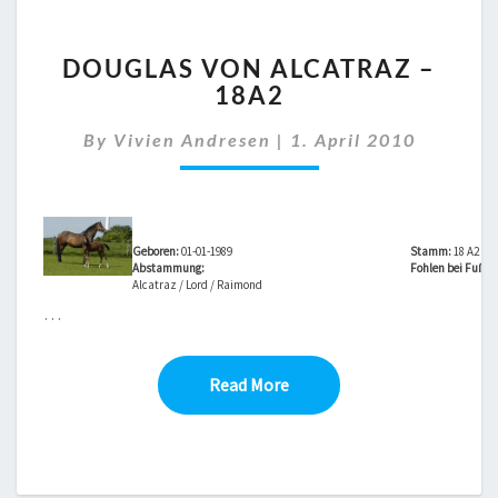
DOUGLAS
DOUGLAS VON ALCATRAZ –
VON
18A2
ALCATRAZ
–
By
Vivien Andresen
|
1. April 2010
18A2
Geboren:
01-01-1989
Stamm:
18 A2
Abstammung:
Fohlen bei Fuß vo
Alcatraz / Lord / Raimond
…
Read More
Read More