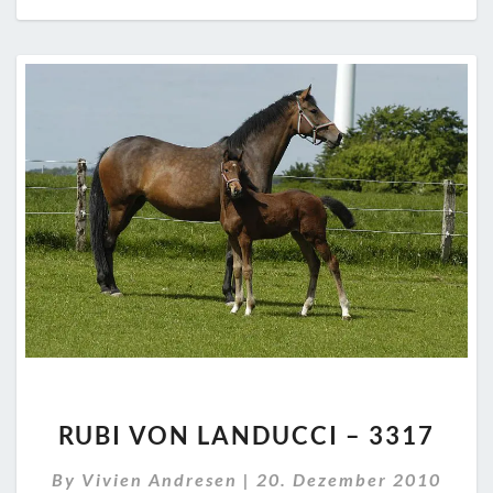
RUBI
RUBI VON LANDUCCI – 3317
VON
LANDUCCI
By
Vivien Andresen
|
20. Dezember 2010
–