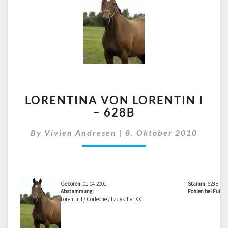
LORENTINA
LORENTINA VON LORENTIN I
VON
– 628B
LORENTIN
I
By
Vivien Andresen
|
8. Oktober 2010
–
628B
Geboren:
01-04-2001
Stamm:
628B
Abstammung:
Fohlen bei Fuß vo
Lorentin I / Corleone / Ladykiller XX
…