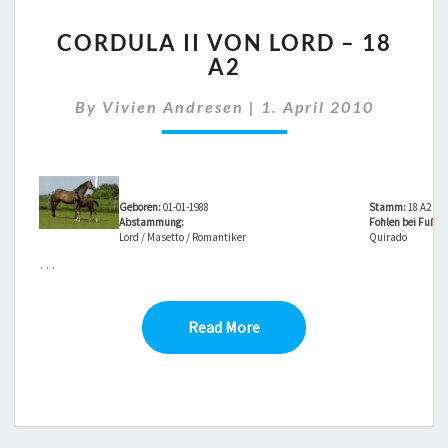
CORDULA
CORDULA II VON LORD – 18
II
A2
VON
LORD
By
Vivien Andresen
|
1. April 2010
–
18
A2
Geboren:
01-01-1988
Stamm:
18 A2
Abstammung:
Fohlen bei Fuß vo
Lord / Masetto / Romantiker
Quirado
…
Read More
Read More