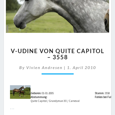
V-
V-UDINE VON QUITE CAPITOL
UDINE
– 3558
VON
QUITE
By
Vivien Andresen
|
1. April 2010
CAPITOL
–
3558
Geboren:
01-01-2005
Stamm:
3558
Abstammung:
Fohlen bei Fuß vo
Quite Capitol / Grundyman XX / Carneval
…