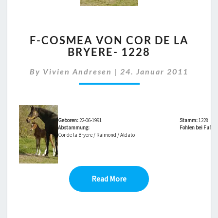
F-
F-COSMEA VON COR DE LA
COSMEA
BRYERE- 1228
VON
COR
By
Vivien Andresen
|
24. Januar 2011
DE
LA
BRYERE-
1228
Geboren:
22-06-1991
Stamm:
1228
Abstammung:
Fohlen bei Fuß vo
Cor de la Bryere / Raimond / Aldato
…
Read More
Read More