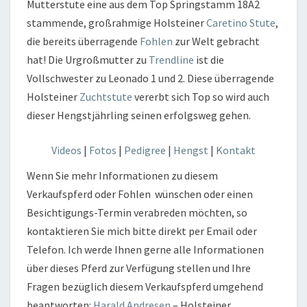
Mutterstute eine aus dem Top Springstamm 18A2
stammende, großrahmige Holsteiner
Caretino
Stute
,
die bereits überragende
Fohlen
zur Welt gebracht
hat! Die Urgroßmutter zu
Trendline
ist die
Vollschwester zu Leonado 1 und 2. Diese überragende
Holsteiner
Zuchtstute
vererbt sich Top so wird auch
dieser Hengstjährling seinen erfolgsweg gehen.
Videos
|
Fotos
|
Pedigree
|
Hengst
|
Kontakt
Wenn Sie mehr Informationen zu diesem
Verkaufspferd oder Fohlen wünschen oder einen
Besichtigungs-Termin verabreden möchten, so
kontaktieren Sie mich bitte direkt per Email oder
Telefon. Ich werde Ihnen gerne alle Informationen
über dieses Pferd zur Verfügung stellen und Ihre
Fragen bezüglich diesem Verkaufspferd umgehend
beantworten:
Harald Andresen
– Holsteiner