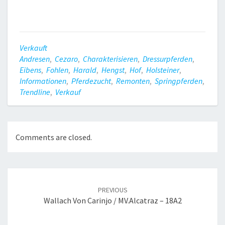
Verkauft
Andresen
,
Cezaro
,
Charakterisieren
,
Dressurpferden
,
Eibens
,
Fohlen
,
Harald
,
Hengst
,
Hof
,
Holsteiner
,
Informationen
,
Pferdezucht
,
Remonten
,
Springpferden
,
Trendline
,
Verkauf
Comments are closed.
Post
navigation
PREVIOUS
Wallach Von Carinjo / MV.Alcatraz – 18A2