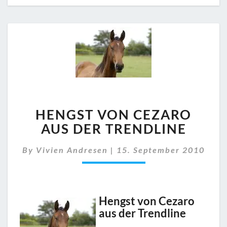
HENGST
HENGST VON CEZARO
VON
CEZARO
AUS DER TRENDLINE
AUS
DER
By
Vivien Andresen
|
15. September 2010
TRENDLINE
Hengst von Cezaro
aus der Trendline