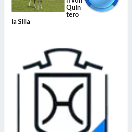
n von
Quin
tero
la Silla