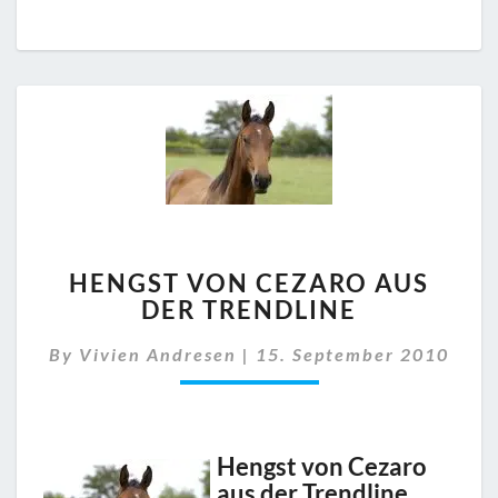
HENGST
HENGST VON CEZARO AUS
VON
DER TRENDLINE
CEZARO
AUS
By
Vivien Andresen
|
15. September 2010
DER
TRENDLINE
Hengst von Cezaro
aus der Trendline