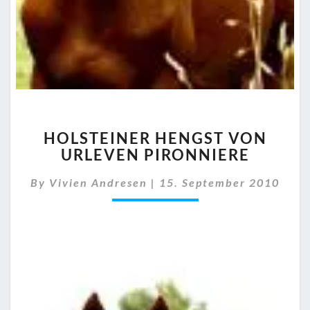
HOLSTEINER
HOLSTEINER HENGST VON
HENGST
URLEVEN PIRONNIERE
VON
URLEVEN
By
Vivien Andresen
|
15. September 2010
PIRONNIERE