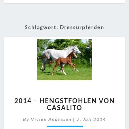
Schlagwort:
Dressurpferden
2014
2014 – HENGSTFOHLEN VON
–
CASALITO
HENGSTFOHLEN
VON
By
Vivien Andresen
|
7. Juli 2014
CASALITO