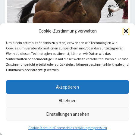
Cookie-Zustimmung verwalten
Um dir ein optimales Erlebnis zu bieten, verwenden wir Technologien wie
Cookies, um Geräteinformationen zu speichern und/oder darauf zuzugreifen.
Wenn du diesen Technologien zustimmst, können wir Daten wie das
Surfverhalten oder eindeutige IDs auf dieser Website verarbeiten. Wenn du deine
Zustimmung nicht erteilst oder zurückziehst, können bestimmte Merkmale und
Funktionen beeinträchtigt werden.
SONNE
SONNE – STUTFOHLEN VON
–
Akzeptieren
BORITAS / CARPACCIO
STUTFOHLEN
VON
Ablehnen
By
Vivien Andresen
|
28. Juni 2010
BORITAS
/
Einstellungen ansehen
CARPACCIO
Cookie-Richtlinie
Datenschutzerklärung
Impressum
Stutfohlen von