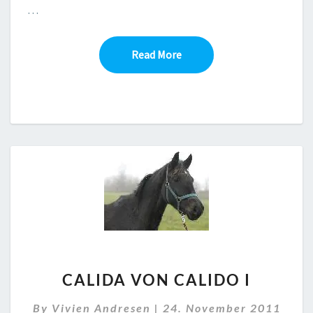
…
Read More
Read More
CALIDA
CALIDA VON CALIDO I
VON
CALIDO
By
Vivien Andresen
|
24. November 2011
I