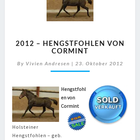
2012
2012 – HENGSTFOHLEN VON
–
CORMINT
HENGSTFOHLEN
VON
By
Vivien Andresen
|
23. Oktober 2012
CORMINT
Hengstfohl
en von
Cormint
Holsteiner
Hengstfohlen – geb.