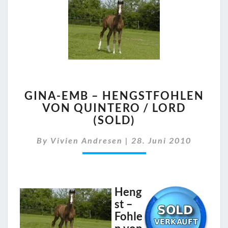
GINA-
GINA-EMB – HENGSTFOHLEN
EMB
VON QUINTERO / LORD
–
(SOLD)
HENGSTFOHLEN
VON
By
Vivien Andresen
QUINTERO
|
28. Juni 2010
/
LORD
(SOLD)
Heng
st –
Fohle