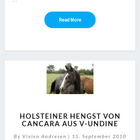
Read More
Read More
HOLSTEINER
HOLSTEINER HENGST VON
HENGST
CANCARA AUS V-UNDINE
VON
CANCARA
By
Vivien Andresen
|
15. September 2010
AUS