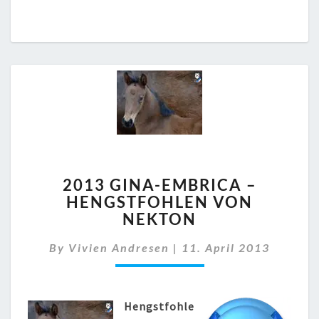
2013
2013 GINA-EMBRICA –
GINA-
HENGSTFOHLEN VON
EMBRICA
NEKTON
–
HENGSTFOHLEN
By
Vivien Andresen
VON
|
11. April 2013
NEKTON
Hengstfohle