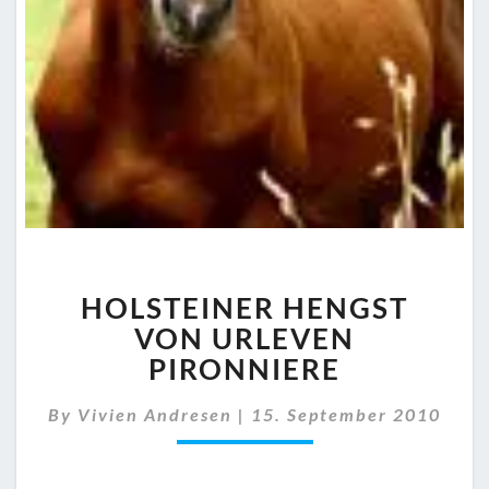
HOLSTEINER
HOLSTEINER HENGST
HENGST
VON
VON URLEVEN
URLEVEN
PIRONNIERE
PIRONNIERE
By
Vivien Andresen
|
15. September 2010