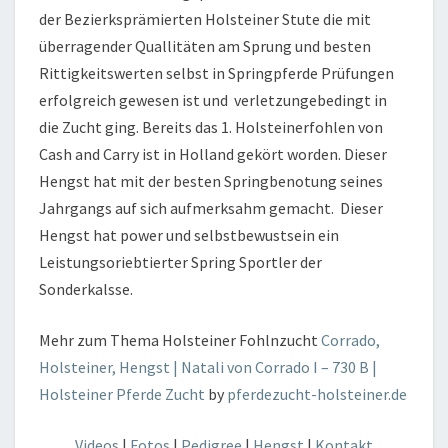
der Bezierksprämierten Holsteiner Stute die mit
überragender Quallitäten am Sprung und besten
Rittigkeitswerten selbst in Springpferde Prüfungen
erfolgreich gewesen ist und verletzungebedingt in
die Zucht ging. Bereits das 1. Holsteinerfohlen von
Cash and Carry ist in Holland gekört worden. Dieser
Hengst hat mit der besten Springbenotung seines
Jahrgangs auf sich aufmerksahm gemacht. Dieser
Hengst hat power und selbstbewustsein ein
Leistungsoriebtierter Spring Sportler der
Sonderkalsse.
Mehr zum Thema Holsteiner Fohlnzucht
Corrado,
Holsteiner, Hengst | Natali von Corrado I – 730 B |
Holsteiner Pferde Zucht
by
pferdezucht-holsteiner.de
Videos
|
Fotos
|
Pedigree
|
Hengst
|
Kontakt