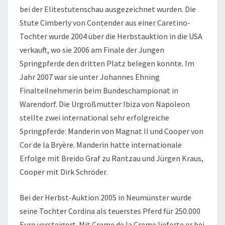
bei der Elitestutenschau ausgezeichnet wurden. Die
Stute Cimberly von Contender aus einer Caretino-
Tochter wurde 2004 über die Herbstauktion in die USA
verkauft, wo sie 2006 am Finale der Jungen
Springpferde den dritten Platz belegen konnte. Im
Jahr 2007 war sie unter Johannes Ehning
Finalteilnehmerin beim Bundeschampionat in
Warendorf. Die Urgroßmutter Ibiza von Napoleon
stellte zwei international sehr erfolgreiche
Springpferde: Manderin von Magnat II und Cooper von
Cor de la Bryère. Manderin hatte internationale
Erfolge mit Breido Graf zu Rantzau und Jürgen Kraus,
Cooper mit Dirk Schröder.
Bei der Herbst-Auktion 2005 in Neumünster wurde
seine Tochter Cordina als teuerstes Pferd für 250.000
Euro versteigert. Mit Creme de la Creme lieferte er bei