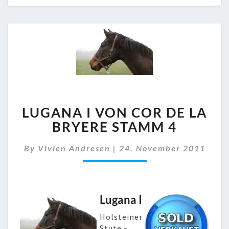
LUGANA
LUGANA I VON COR DE LA
I
VON
BRYERE STAMM 4
COR
DE
By
Vivien Andresen
|
24. November 2011
LA
BRYERE
STAMM
4
Lugana I
Holsteiner
Stute –