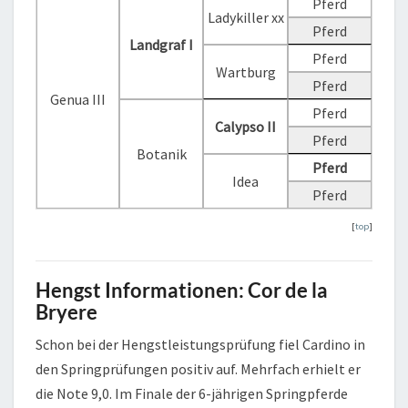
Pferd
Ladykiller xx
Pferd
Landgraf I
Pferd
Wartburg
Pferd
Genua III
Pferd
Calypso II
Pferd
Botanik
Pferd
Idea
Pferd
[
top
]
Hengst Informationen: Cor de la
Bryere
Schon bei der Hengstleistungsprüfung fiel Cardino in
den Springprüfungen positiv auf. Mehrfach erhielt er
die Note 9,0. Im Finale der 6-jährigen Springpferde