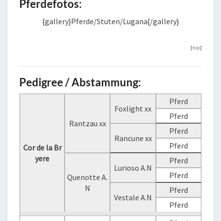
Pferdefotos:
{gallery}Pferde/Stuten/Lugana{/gallery}
[
top
]
Pedigree / Abstammung:
Pferd
Foxlight xx
Pferd
Rantzau xx
Pferd
Rancune xx
Pferd
Cor de la Br
yere
Pferd
Lurioso A.N
Pferd
Quenotte A.
N
Pferd
Vestale A.N
Pferd