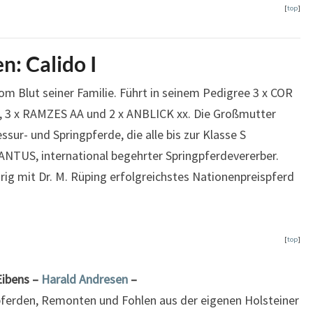
[
top
]
n: Calido I
om Blut seiner Familie. Führt in seinem Pedigree 3 x COR
 3 x RAMZES AA und 2 x ANBLICK xx. Die Großmutter
ur- und Springpferde, die alle bis zur Klasse S
CANTUS, international begehrter Springpferdevererber.
g mit Dr. M. Rüping erfolgreichstes Nationenpreispferd
[
top
]
Eibens –
Harald Andresen
–
pferden, Remonten und Fohlen aus der eigenen Holsteiner