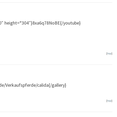
0″ height=“304″}8xa6q78NoBE{/youtube}
[
top
]
de/Verkaufspferde/calida{/gallery}
[
top
]