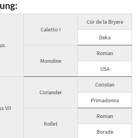
ung:
Cor de la Bryere
Caletto I
Deka
us
Roman
Monoline
USA
Coriolan
Coriander
Primadonna
s VII
Roman
Kollet
Borade