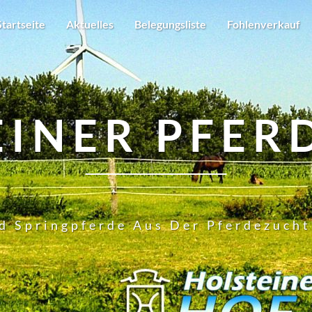
Startseite
Aktuelles
Belegungsliste
Fohlenverkauf
EINER PFER
d Springpferde Aus Der Pferdezuch