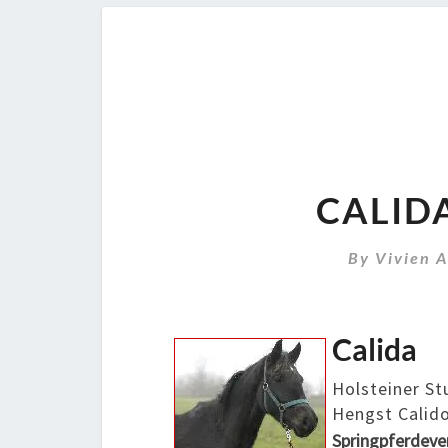
CALID
By
Vivien 
Calida
Holsteiner St
Hengst Calido
Springpferdeve