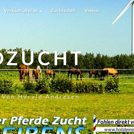
Verkaufspferde
Zuchtsuten
Videos
DZUCHT
t Von Harald Andresen