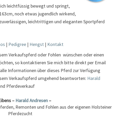
sich leichtfüssig bewegt und springt,
a. 163cm, noch etwas jugendlich wirkend,
zuverlässigen, leichtrittigen und eleganten Sportpferd
tos
|
Pedigree
|
Hengst
|
Kontakt
esem Verkaufspferd oder Fohlen wünschen oder einen
hten, so kontaktieren Sie mich bitte direkt per Email
 alle Informationen über dieses Pferd zur Verfügung
diesem Verkaufspferd umgehend beantworten:
Harald
und Pferdeverkauf
Eibens –
Harald Andresen
–
pferden, Remonten und Fohlen aus der eigenen Holsteiner
Pferdezucht