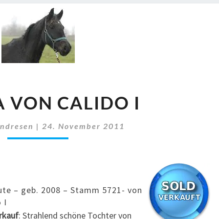
CALIDA
A VON CALIDO I
VON
CALIDO
I
Andresen
|
24. November 2011
ute – geb. 2008 – Stamm 5721- von
 I
rkauf
: Strahlend schöne Tochter von