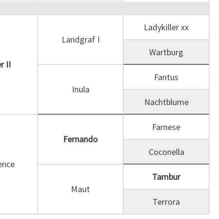
Ladykiller xx
Landgraf I
Wartburg
r II
Fantus
Inula
Nachtblume
Farnese
Fernando
Coconella
ence
Tambur
Maut
Terrora