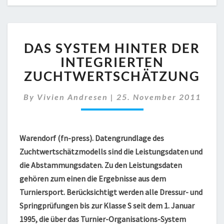
DAS
DAS SYSTEM HINTER DER
SYSTEM
HINTER
INTEGRIERTEN
DER
ZUCHTWERTSCHÄTZUNG
INTEGRIERTEN
ZUCHTWERTSCHÄTZUNG
By
Vivien Andresen
|
25. November 2011
Warendorf (fn-press). Datengrundlage des
Zuchtwertschätzmodells sind die Leistungsdaten und
die Abstammungsdaten. Zu den Leistungsdaten
gehören zum einen die Ergebnisse aus dem
Turniersport. Berücksichtigt werden alle Dressur- und
Springprüfungen bis zur Klasse S seit dem 1. Januar
1995, die über das Turnier-Organisations-System