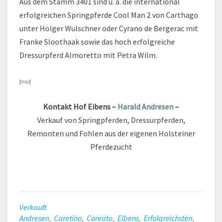
Aus dem Stamm 3401 sind u. a. die international
erfolgreichen Springpferde Cool Man 2 von Carthago
unter Holger Wulschner oder Cyrano de Bergerac mit
Franke Sloothaak sowie das hoch erfolgreiche
Dressurpferd Almoretto mit Petra Wilm.
[
top
]
Kontakt Hof Eibens –
Harald Andresen
–
Verkauf von Springpferden, Dressurpferden,
Remonten und Fohlen aus der eigenen Holsteiner
Pferdezucht
Verkauft
Andresen
,
Caretino
,
Conrato
,
Eibens
,
Erfolgreichsten
,