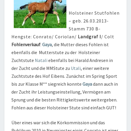
Holsteiner Stutfohlen
– geb. 26.03.2013-
Stamm 730 B-
Hengste: Conrato/ Coriolan/
Landgraf I
/ Colt
Fohlenverkauf
:
Gaya
, die Mutter dieses Fohlen ist
ebenfalls die Mutterstute zu der Holsteiner
Zuchtstute
Natali
ebenfalls bei Harald Andresen in
der Zucht und die MMStute zu
Utali
, einer weitere
Zuchtstute des Hof Eibens. Zunächst im Spring Sport
bis zur Klasse M** siegreich konnte
Gaya
dann auch in
der Zucht ihr Leistungseinstellung, Vermögen am
Sprung und die besten Rittigkeitswerte weitergeben.
Fohlen aus dieser Holsteiner Stute sind einfach GUT!
Über eines war sich die Körkommission und das
Publikum 2010 in Neumünster einig: Conrato ist einer