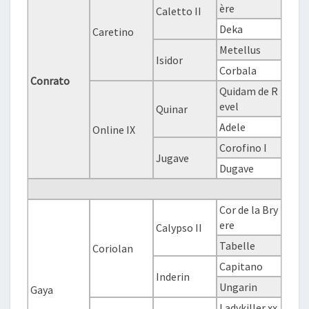
ère
Caletto II
Deka
Caretino
Metellus
Isidor
Corbala
Conrato
Quidam de R
evel
Quinar
Adele
Online IX
Corofino I
Jugave
Dugave
Cor de la Bry
ere
Calypso II
Tabelle
Coriolan
Capitano
Inderin
Ungarin
Gaya
Ladykiller xx