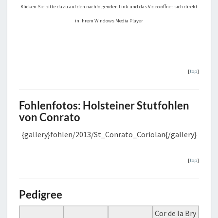
Klicken Sie bitte dazu auf den nachfolgenden Link und das Video öffnet sich direkt
in Ihrem Windows Media Player
[
top
]
Fohlenfotos: Holsteiner Stutfohlen
von Conrato
{gallery}fohlen/2013/St_Conrato_Coriolan{/gallery}
[
top
]
Pedigree
Cor de la Bry