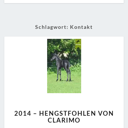
Schlagwort:
Kontakt
2014
2014 – HENGSTFOHLEN VON
–
CLARIMO
HENGSTFOHLEN
VON