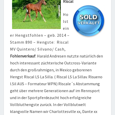
Riscal
Ho
lst
ein
er Hengstfohlen – geb. 2014 –
Stamm 890 – Hengste: Riscal
MV Quintero/ Silvano/ Cash,
Fohlenverkauf
: Harald Andresen nutzte natürlich den
hoch interessant züchterische Outcross-Variante
durch den großrahmigen, in Mexico geborenen
Hengst Riscal LS La Silla. ( Riscal LS La Sillav. Risueno
l.Sil AUS – Formateur WPN) Riscale´s Abstammung
geht über mehrere Generationen auf im Rennsport
und in der Sportpferdezucht hoch erfolgreiche
Vollbluthengste zurück. In der Vollblutwelt
klangvolle Namen wir Charlottesville xx, Dante xx