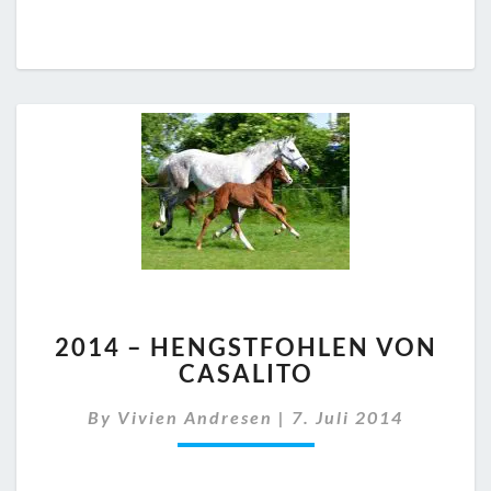
2014
2014 – HENGSTFOHLEN VON
–
CASALITO
HENGSTFOHLEN
VON
By
Vivien Andresen
|
7. Juli 2014
CASALITO