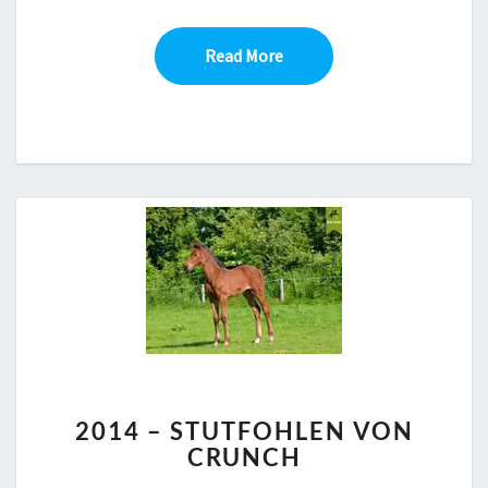
Read More
Read More
2014
2014 – STUTFOHLEN VON
–
CRUNCH
STUTFOHLEN
VON