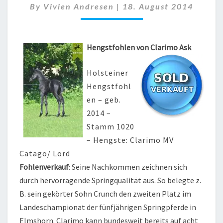
By
Vivien Andresen
|
18. August 2014
CLARIMO
Hengstfohlen von Clarimo Ask
Holsteiner
Hengstfohl
en – geb.
2014 –
Stamm 1020
– Hengste: Clarimo MV
Catago/ Lord
Fohlenverkauf
: Seine Nachkommen zeichnen sich
durch hervorragende Springqualität aus. So belegte z.
B. sein gekörter Sohn Crunch den zweiten Platz im
Landeschampionat der fünfjährigen Springpferde in
Elmshorn. Clarimo kann bundesweit bereits auf acht