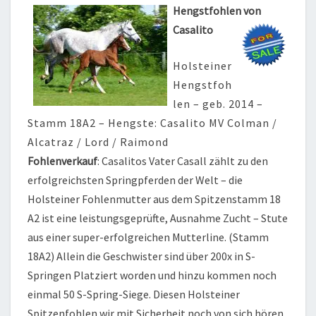
Hengstfohlen von
Casalito
Holsteiner
Hengstfoh
len – geb. 2014 –
Stamm 18A2 – Hengste: Casalito MV Colman /
Alcatraz / Lord / Raimond
Fohlenverkauf
: Casalitos Vater Casall zählt zu den
erfolgreichsten Springpferden der Welt – die
Holsteiner Fohlenmutter aus dem Spitzenstamm 18
A2 ist eine leistungsgeprüfte, Ausnahme Zucht – Stute
aus einer super-erfolgreichen Mutterline. (Stamm
18A2) Allein die Geschwister sind über 200x in S-
Springen Platziert worden und hinzu kommen noch
einmal 50 S-Spring-Siege. Diesen Holsteiner
Spitzenfohlen wir mit Sicherheit noch von sich hören