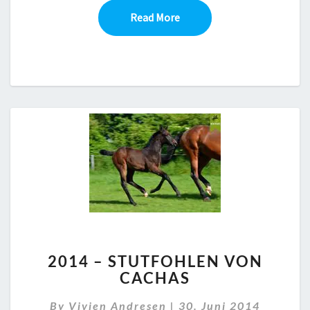
Read More
Read More
2014
2014 – STUTFOHLEN VON
–
CACHAS
STUTFOHLEN
VON
By
Vivien Andresen
|
30. Juni 2014
CACHAS