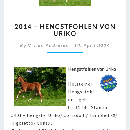
2014
2014 – HENGSTFOHLEN VON
–
URIKO
HENGSTFOHLEN
VON
By
Vivien Andresen
|
14. April 2014
URIKO
Hengstfohlen von Uriko
Holsteiner
Hengstfohl
en – geb.
01.04.14 – Stamm
5401 – Hengste: Uriko/ Corrado II/ Tumbled XX/
Rigoletto/ Consul