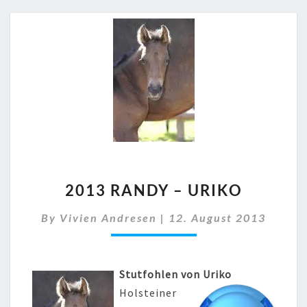
2013
2013 RANDY – URIKO
RANDY
–
By
Vivien Andresen
|
12. August 2013
URIKO
Stutfohlen von Uriko
Holsteiner