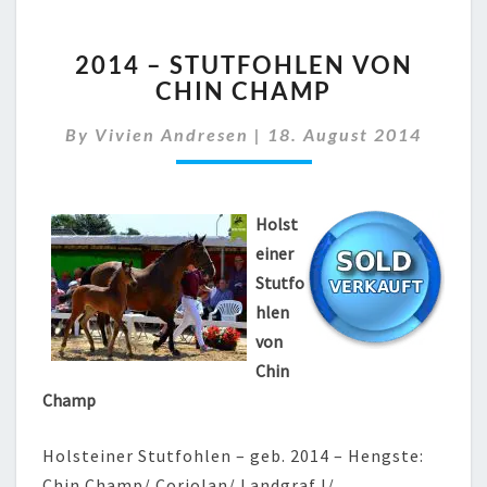
2014
2014 – STUTFOHLEN VON
–
CHIN CHAMP
STUTFOHLEN
VON
By
Vivien Andresen
|
18. August 2014
CHIN
CHAMP
Holst
einer
Stutfo
hlen
von
Chin
Champ
Holsteiner Stutfohlen – geb. 2014 – Hengste:
Chin Champ/ Coriolan/ Landgraf I/