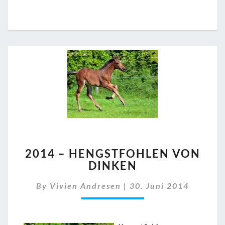
2014
2014 – HENGSTFOHLEN VON
–
DINKEN
HENGSTFOHLEN
VON
By
Vivien Andresen
|
30. Juni 2014
DINKEN