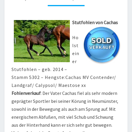
Stutfohlen von Cachas
Ho
lst
ein
er
Stutfohlen – geb. 2014 –
Stamm 5302 – Hengste:Cachas MV Contender/
Landgraf/ CalypsoI/ Maestose xx
Fohlenverkauf
: Der Vater Cachas fiel als sehr modern
geprägter Sportler bei seiner Körung in Neumünster,
sowohl in der Bewegung als auch am Sprung auf. Mit
energischem Abfußen, mit viel Schub und Schwung
aus der Hinterhand kann er sich sehr gut bewegen.