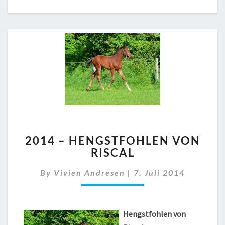
2014
2014 – HENGSTFOHLEN VON
–
RISCAL
HENGSTFOHLEN
VON
By
Vivien Andresen
|
7. Juli 2014
RISCAL
Hengstfohlen von