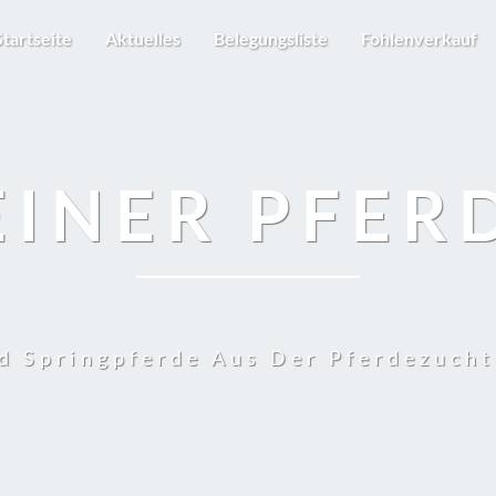
Startseite
Aktuelles
Belegungsliste
Fohlenverkauf
EINER PFER
d Springpferde Aus Der Pferdezuch