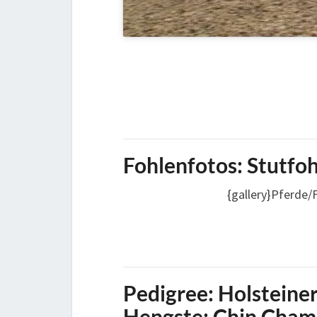
Fohlenfotos: Stutfo
{gallery}Pferde
Pedigree: Holsteiner
Hengste: Chin Champ