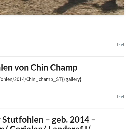
[
top
]
hlen von Chin Champ
/Fohlen/2014/Chin_champ_ST{/gallery}
[
top
]
 Stutfohlen – geb. 2014 –
/ Coriolan/ Landgraf I/