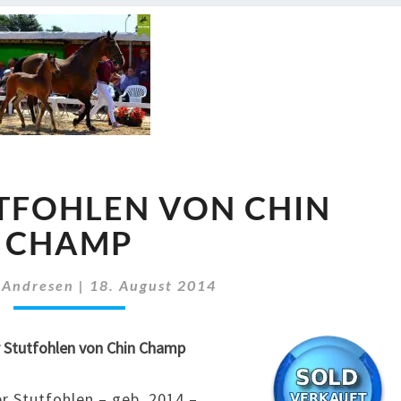
2014
UTFOHLEN VON CHIN
–
STUTFOHLEN
CHAMP
VON
CHIN
 Andresen
|
18. August 2014
CHAMP
r Stutfohlen von Chin Champ
r Stutfohlen – geb. 2014 –