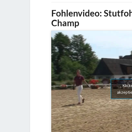
Fohlenvideo:
Stutfo
Champ
Klick
akzeptie