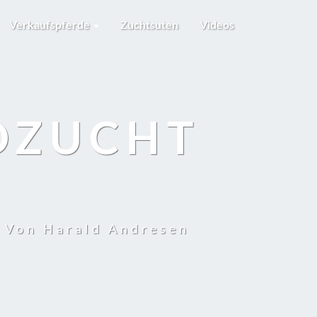
Verkaufspferde
Zuchtsuten
Videos
DZUCHT
t Von Harald Andresen