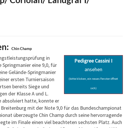
en:
Chin Champ
ngstleistungsprüfung in
Pedigree Cassini I
ne Springmanier eine 9,0, für
ansehen
seine Gelände-Springmanier
seiner ersten Turniersaison
(bitte klicken, ein neues Fenster öffnet
rtsen bereits Siege und
sich)
gen der Klasse A und L.
 absolviert hatte, konnte er
n Breitenburg mit der Note 9,0 für das Bundeschampionat
pionat überzeugte Chin Champ durch seine hervorragende
legte im Finale einen viel beachteten sechsten Platz. Auch