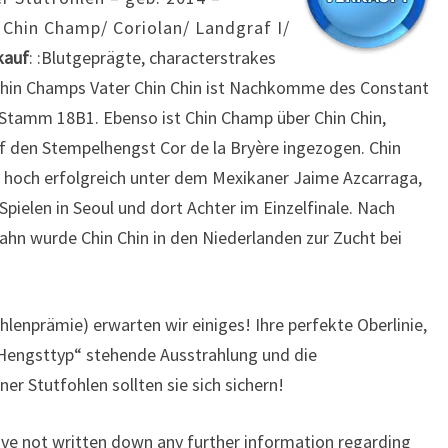
 Chin Champ/ Coriolan/ Landgraf I/
kauf
: :Blutgeprägte, characterstrakes
Chin Champs Vater Chin Chin ist Nachkomme des Constant
 Stamm 18B1. Ebenso ist Chin Champ über Chin Chin,
f den Stempelhengst Cor de la Bryère ingezogen. Chin
rt hoch erfolgreich unter dem Mexikaner Jaime Azcarraga,
ielen in Seoul und dort Achter im Einzelfinale. Nach
ahn wurde Chin Chin in den Niederlanden zur Zucht bei
hlenprämie) erwarten wir einiges! Ihre perfekte Oberlinie,
Hengsttyp“ stehende Ausstrahlung und die
er Stutfohlen sollten sie sich sichern!
have not written down any further information regarding