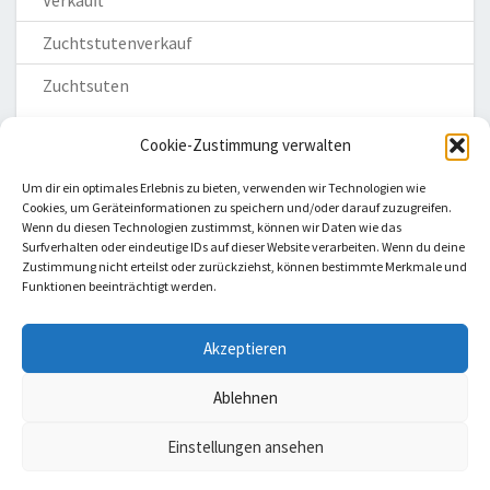
Verkauft
Zuchtstutenverkauf
Zuchtsuten
Cookie-Zustimmung verwalten
Um dir ein optimales Erlebnis zu bieten, verwenden wir Technologien wie
Cookies, um Geräteinformationen zu speichern und/oder darauf zuzugreifen.
Wenn du diesen Technologien zustimmst, können wir Daten wie das
Homepage
Surfverhalten oder eindeutige IDs auf dieser Website verarbeiten. Wenn du deine
Zustimmung nicht erteilst oder zurückziehst, können bestimmte Merkmale und
Impressum
Funktionen beeinträchtigt werden.
Datenschutzerklärung
Haftungsausschluss
Akzeptieren
Cookie-Richtlinie (EU)
Ablehnen
Einstellungen ansehen
© 2026 Holsteiner Pferdzucht