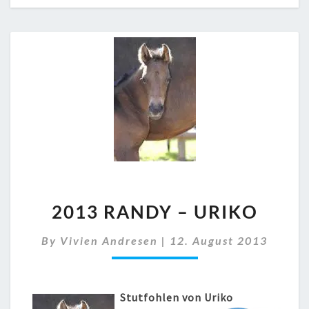
2013
2013 RANDY – URIKO
RANDY
–
By
Vivien Andresen
URIKO
|
12. August 2013
Stutfohlen von Uriko