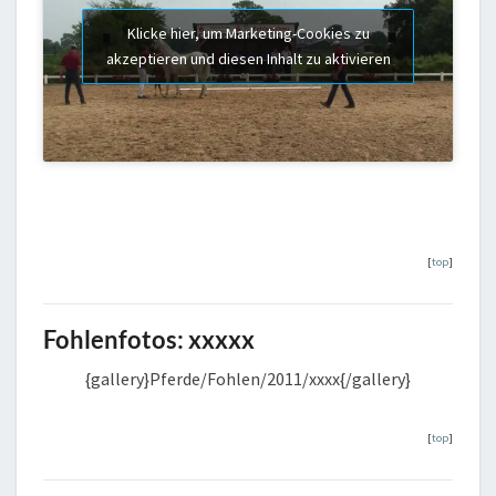
Klicke hier, um Marketing-Cookies zu
akzeptieren und diesen Inhalt zu aktivieren
[
top
]
Fohlenfotos: xxxxx
{gallery}Pferde/Fohlen/2011/xxxx{/gallery}
[
top
]