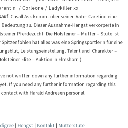
orentin I/ Corleone / Ladykiller xx
kauf
: Casall Ask kommt über seinen Vater Caretino eine
 Bedeutung zu. Dieser Ausnahme-Hengst verkörperte in
lsteiner Pferdezucht. Die Holsteiner – Mutter – Stute ist
 Spitzenfohlen hat alles was eine Springsportlerin für eine
tungsblut, Leistungseinstellung, Talent und Charakter –
olsteiner Elite – Auktion in Elmshorn )
have not written down any further information regarding
, yet. If you need any further information regarding this
in contact with Harald Andresen personal.
digree
|
Hengst
|
Kontakt
|
Mutterstute