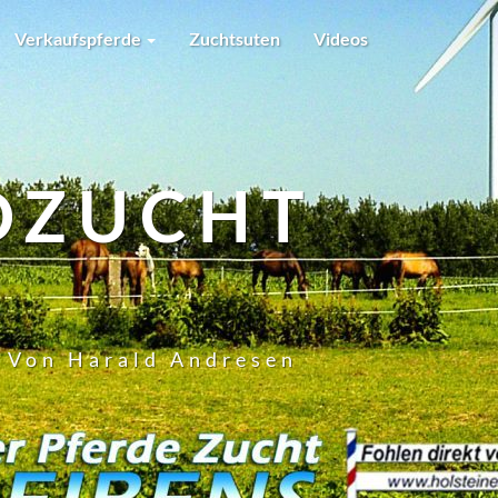
Verkaufspferde
Zuchtsuten
Videos
DZUCHT
t Von Harald Andresen