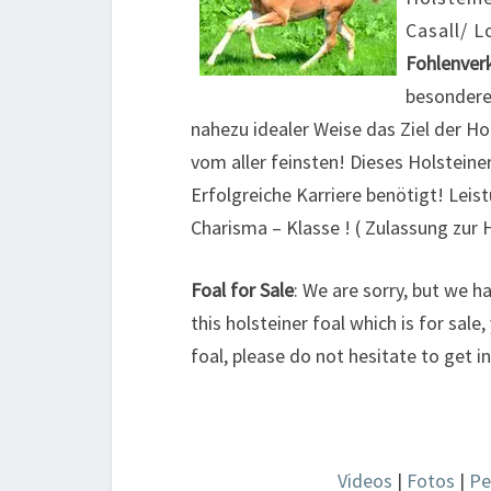
Casall/ L
Fohlenver
besondere
nahezu idealer Weise das Ziel der Ho
vom aller feinsten! Dieses Holsteiner
Erfolgreiche Karriere benötigt! Leis
Charisma – Klasse ! ( Zulassung zur H
Foal for Sale
: We are sorry, but we 
this holsteiner foal which is for sale
foal, please do not hesitate to get 
Videos
|
Fotos
|
Pe