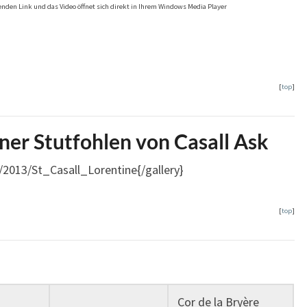
genden Link und das Video öffnet sich direkt in Ihrem Windows Media Player
[
top
]
ner Stutfohlen von Casall Ask
n/2013/St_Casall_Lorentine{/gallery}
[
top
]
Cor de la Bryère