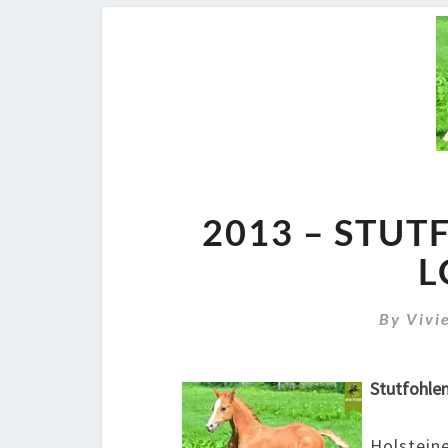
2013 – STUT
L
By
Vivi
Stutfohlen
Holstein