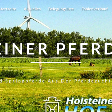
Startseite
Aktuelles
Belegungsliste
Fohlenverkauf
EINER PFER
d Springpferde Aus Der Pferdezuch