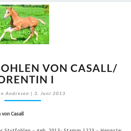
2013
FOHLEN VON CASALL/
–
STUTFOHLEN
ORENTIN I
VON
CASALL/
en Andresen
|
3. Juni 2013
LORENTIN
I
 von Casall
er Stutfohlen – geb. 2013- Stamm 1223 – Hengste: