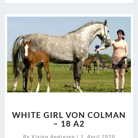
WHITE
WHITE GIRL VON COLMAN
GIRL
VON
– 18 A2
COLMAN
–
By
Vivien Andresen
|
1. April 2010