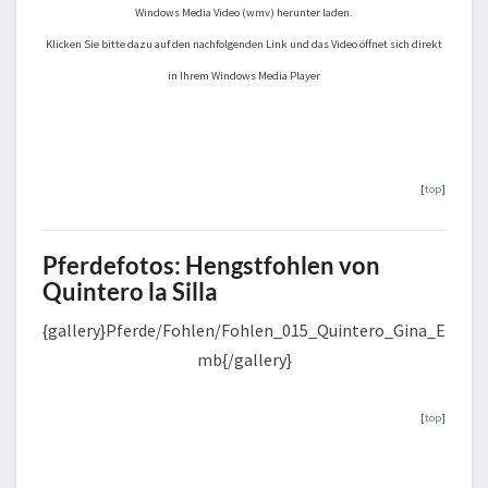
Windows Media Video (wmv) herunter laden.
Klicken Sie bitte dazu auf den nachfolgenden Link und das Video öffnet sich direkt
in Ihrem Windows Media Player
[
top
]
Pferdefotos: Hengstfohlen von
Quintero la Silla
{gallery}Pferde/Fohlen/Fohlen_015_Quintero_Gina_E
mb{/gallery}
[
top
]