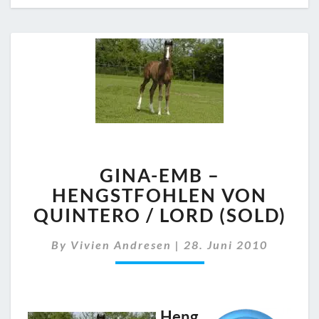
GINA-
GINA-EMB –
EMB
–
HENGSTFOHLEN VON
HENGSTFOHLEN
QUINTERO / LORD (SOLD)
VON
QUINTERO
By
Vivien Andresen
|
28. Juni 2010
/
LORD
(SOLD)
Heng