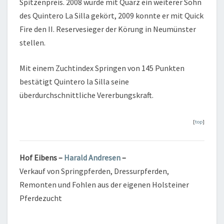
Spitzenpreis. 2008 wurde mit Quarz ein weiterer Sohn
des Quintero La Silla gekört, 2009 konnte er mit Quick
Fire den II. Reservesieger der Körung in Neumünster
stellen.
Mit einem Zuchtindex Springen von 145 Punkten
bestätigt Quintero la Silla seine
überdurchschnittliche Vererbungskraft.
[
top
]
Hof Eibens –
Harald Andresen
–
Verkauf von Springpferden, Dressurpferden,
Remonten und Fohlen aus der eigenen Holsteiner
Pferdezucht