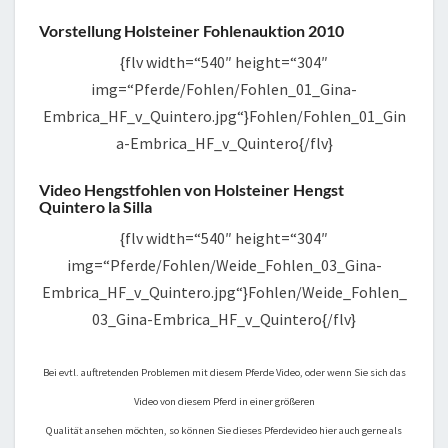
Vorstellung Holsteiner Fohlenauktion 2010
{flv width=“540″ height=“304″
img=“Pferde/Fohlen/Fohlen_01_Gina-
Embrica_HF_v_Quintero.jpg“}Fohlen/Fohlen_01_Gin
a-Embrica_HF_v_Quintero{/flv}
Video Hengstfohlen von Holsteiner Hengst
Quintero la Silla
{flv width=“540″ height=“304″
img=“Pferde/Fohlen/Weide_Fohlen_03_Gina-
Embrica_HF_v_Quintero.jpg“}Fohlen/Weide_Fohlen_
03_Gina-Embrica_HF_v_Quintero{/flv}
Bei evtl. auftretenden Problemen mit diesem Pferde Video, oder wenn Sie sich das
Video von diesem Pferd in einer größeren
Qualität ansehen möchten, so können Sie dieses Pferdevideo hier auch gerne als