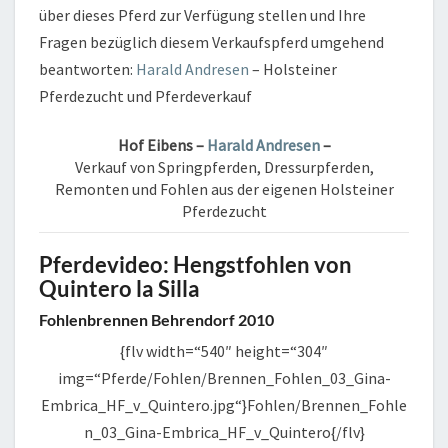
über dieses Pferd zur Verfügung stellen und Ihre
Fragen bezüglich diesem Verkaufspferd umgehend
beantworten:
Harald Andresen
– Holsteiner
Pferdezucht und Pferdeverkauf
Hof Eibens –
Harald Andresen
–
Verkauf von Springpferden, Dressurpferden,
Remonten und Fohlen aus der eigenen Holsteiner
Pferdezucht
Pferdevideo: Hengstfohlen von
Quintero la Silla
Fohlenbrennen Behrendorf 2010
{flv width=“540″ height=“304″
img=“Pferde/Fohlen/Brennen_Fohlen_03_Gina-
Embrica_HF_v_Quintero.jpg“}Fohlen/Brennen_Fohle
n_03_Gina-Embrica_HF_v_Quintero{/flv}