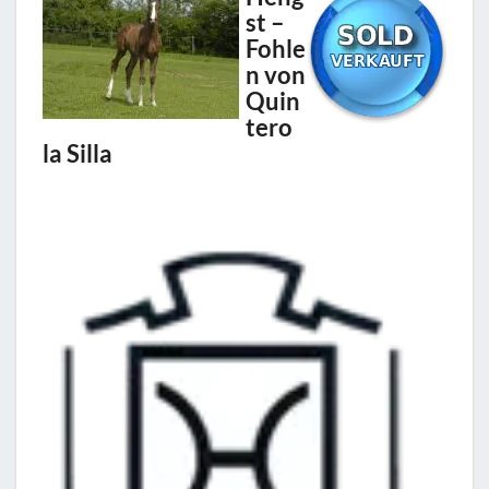
st –
Fohle
n von
Quin
tero
la Silla