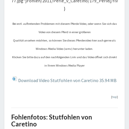
77.jpg“}Fohlen/2011/Perle_v_Caretino/179_Perle{/flv
}
Bei evtl. auftretenden Problemen mit diesem Pferde Video, oder wenn Sie sich das
Video von diesem Pferd in einer größeren
Qualität ansehen möchten, so können Sie dieses Pferdevideo hier auch gerne als
Windows Media Video (wmv) herunter laden.
Klicken Sie bitte dazu auf den nachfolgenden Link und das Video öffnet sich direkt
in Ihrem Windows Media Player
Download Video Stutfohlen von Caretino
35.94 MB
[
top
]
Fohlenfotos: Stutfohlen von
Caretino