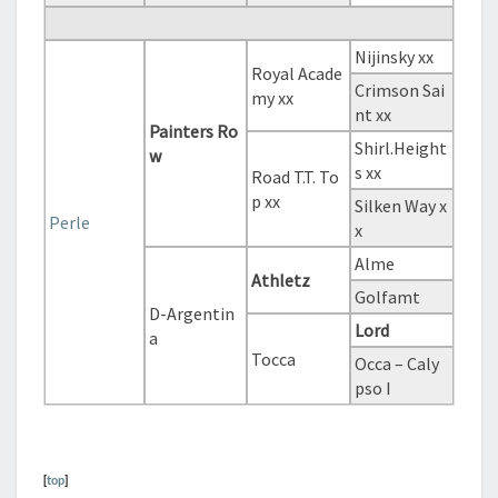
Nijinsky xx
Royal Acade
Crimson Sai
my xx
nt xx
Painters Ro
Shirl.Height
w
s xx
Road T.T. To
p xx
Silken Way x
Perle
x
Alme
Athletz
Golfamt
D-Argentin
Lord
a
Tocca
Occa – Caly
pso I
[
top
]