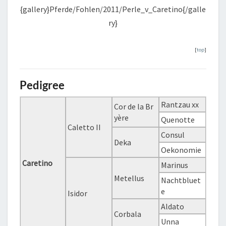
{gallery}Pferde/Fohlen/2011/Perle_v_Caretino{/galle
ry}
[
top
]
Pedigree
Rantzau xx
Cor de la Br
yère
Quenotte
Caletto II
Consul
Deka
Oekonomie
Caretino
Marinus
Metellus
Nachtbluet
e
Isidor
Aldato
Corbala
Unna