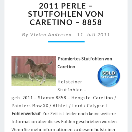
2011 PERLE –
PERLE
–
STUTFOHLEN VON
STUTFOHLEN
CARETINO – 8858
VON
CARETINO
By
Vivien Andresen
|
11. Juli 2011
–
8858
Prämiertes Stutfohlen von
Caretino
Holsteiner
Stutfohlen –
geb. 2011 – Stamm 8858 – Hengste: Caretino /
Painters Row XX / Athlet / Lord / Calypso I
Fohlenverkauf
: Zur Zeit ist leider noch keine weitere
Information über dieses Fohlen geschrieben worden.
Wenn Sie mehr informationen zu diesem holsteiner