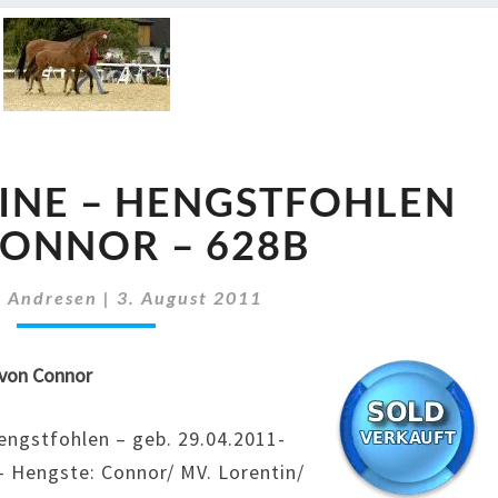
2011
INE – HENGSTFOHLEN
LORENTINE
–
ONNOR – 628B
HENGSTFOHLEN
VON
n Andresen
|
3. August 2011
CONNOR
–
628B
von Connor
engstfohlen – geb. 29.04.2011-
 Hengste: Connor/ MV. Lorentin/