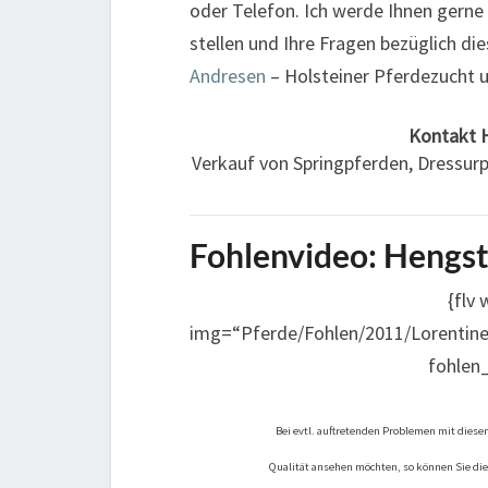
oder Telefon. Ich werde Ihnen gerne
stellen und Ihre Fragen bezüglich 
Andresen
– Holsteiner Pferdezucht 
Kontakt
Verkauf von Springpferden, Dressur
Fohlenvideo: Hengs
{flv
img=“Pferde/Fohlen/2011/Lorentin
fohlen
Bei evtl. auftretenden Problemen mit diesem
Qualität ansehen möchten, so können Sie die