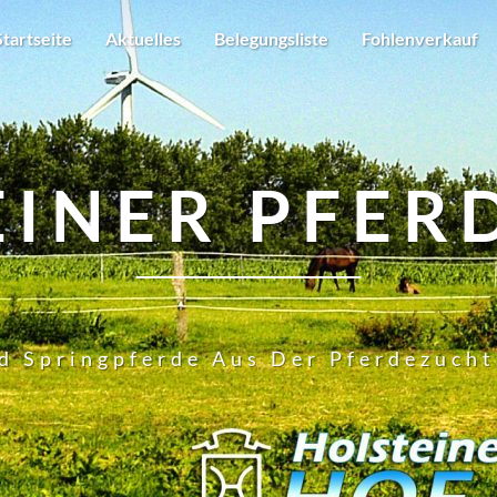
Startseite
Aktuelles
Belegungsliste
Fohlenverkauf
EINER PFER
d Springpferde Aus Der Pferdezuch