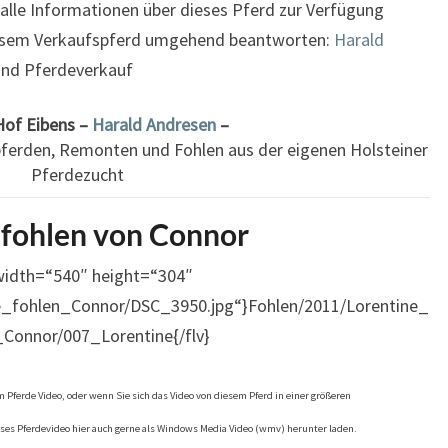
 alle Informationen über dieses Pferd zur Verfügung
diesem Verkaufspferd umgehend beantworten:
Harald
und Pferdeverkauf
Hof Eibens –
Harald Andresen
–
pferden, Remonten und Fohlen aus der eigenen Holsteiner
Pferdezucht
tfohlen von Connor
 width=“540″ height=“304″
e_fohlen_Connor/DSC_3950.jpg“}Fohlen/2011/Lorentine_
_Connor/007_Lorentine{/flv}
 Pferde Video, oder wenn Sie sich das Video von diesem Pferd in einer größeren
ses Pferdevideo hier auch gerne als Windows Media Video (wmv) herunter laden.