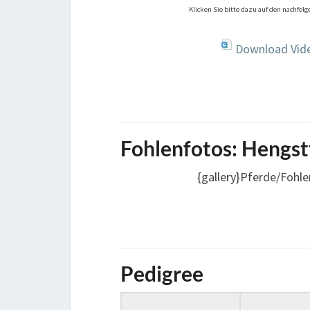
Klicken Sie bitte dazu auf den nachfol
Download Vide
Fohlenfotos: Hengs
{gallery}Pferde/Fohl
Pedigree