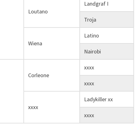
Landgraf I
Loutano
Troja
Latino
Wiena
Nairobi
xxxx
Corleone
xxxx
Ladykiller xx
xxxx
xxxx