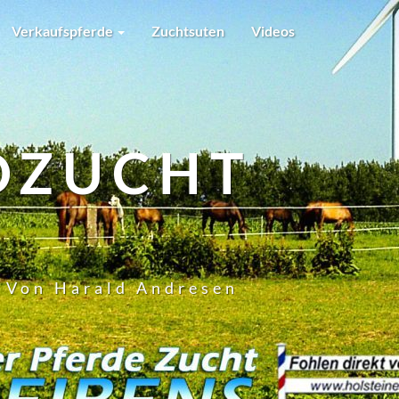
Verkaufspferde
Zuchtsuten
Videos
DZUCHT
t Von Harald Andresen