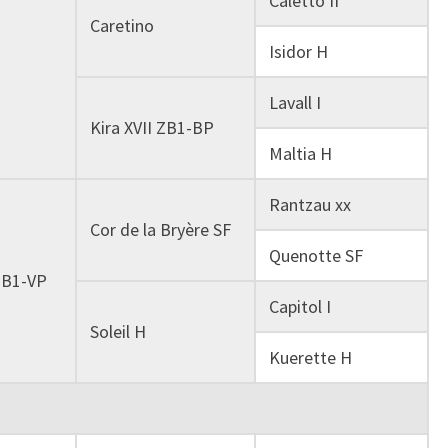
Caletto II
Caretino
Isidor H
Lavall I
Kira XVII ZB1-BP
Maltia H
Rantzau xx
Cor de la Bryère SF
Quenotte SF
ZB1-VP
Capitol I
Soleil H
Kuerette H