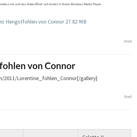
genden Link und das Video öffnet sich direkt in Ihrem Windows Media Player
o Hengstfohlen von Connor
27.82 MB
[
top
]
tfohlen von Connor
en/2011/Lorentine_fohlen_Connor{/gallery}
[
top
]