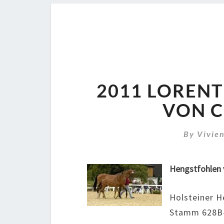
2011 LORENT
VON C
By
Vivie
Hengstfohlen 
Holsteiner H
Stamm 628B-