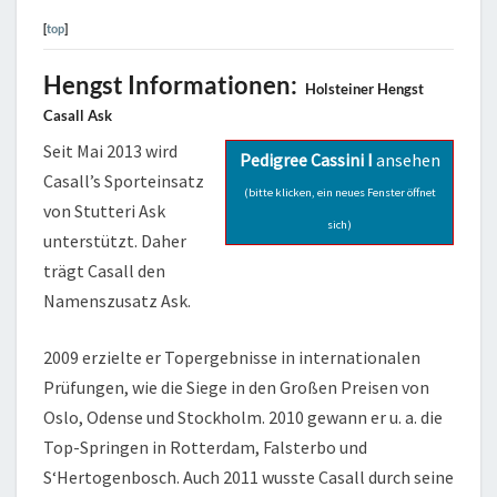
[
top
]
Hengst Informationen:
Holsteiner Hengst
Casall Ask
Seit Mai 2013 wird
Pedigree Cassini I
ansehen
Casall’s Sporteinsatz
(bitte klicken, ein neues Fenster öffnet
von Stutteri Ask
sich)
unterstützt. Daher
trägt Casall den
Namenszusatz Ask.
2009 erzielte er Topergebnisse in internationalen
Prüfungen, wie die Siege in den Großen Preisen von
Oslo, Odense und Stockholm. 2010 gewann er u. a. die
Top-Springen in Rotterdam, Falsterbo und
S‘Hertogenbosch. Auch 2011 wusste Casall durch seine