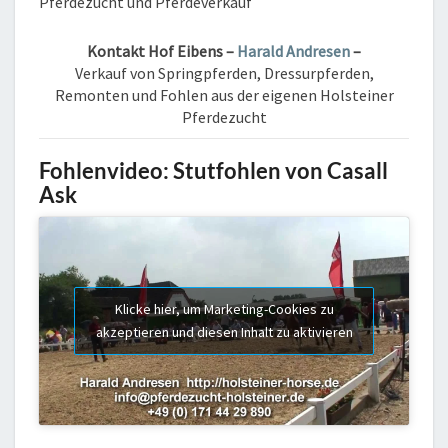
Pferdezucht und Pferdeverkauf
Kontakt
Hof Eibens –
Harald Andresen
–
Verkauf von Springpferden, Dressurpferden,
Remonten und Fohlen aus der eigenen Holsteiner
Pferdezucht
Fohlenvideo:
Stutfohlen von Casall
Ask
Klicke hier, um Marketing-Cookies zu
akzeptieren und diesen Inhalt zu aktivieren