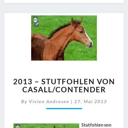
2013
2013 – STUTFOHLEN VON
–
STUTFOHLEN
CASALL/CONTENDER
VON
CASALL/CONTENDER
By
Vivien Andresen
|
27. Mai 2013
Stutfohlen von