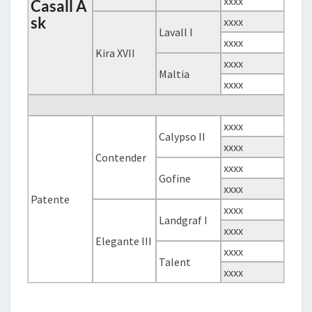
xxxx
Casall A
sk
xxxx
Lavall I
xxxx
Kira XVII
xxxx
Maltia
xxxx
xxxx
Calypso II
xxxx
Contender
xxxx
Gofine
xxxx
Patente
xxxx
Landgraf I
xxxx
Elegante III
xxxx
Talent
xxxx