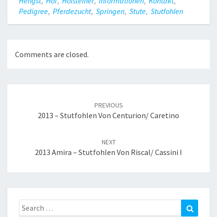
Hengst
,
Hof
,
Holsteiner
,
Informationen
,
Kontakt
,
Pedigree
,
Pferdezucht
,
Springen
,
Stute
,
Stutfohlen
Comments are closed.
Post
navigation
PREVIOUS
2013 – Stutfohlen Von Centurion/ Caretino
NEXT
2013 Amira – Stutfohlen Von Riscal/ Cassini I
Search
Search
for: