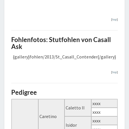
[
top
]
Fohlenfotos:
Stutfohlen von Casall
Ask
{gallery}fohlen/2013/St_Casall_Contender{/gallery}
[
top
]
Pedigree
xxxx
Caletto II
xxxx
Caretino
xxxx
Isidor