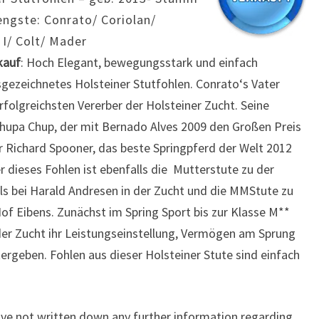
engste: Conrato/ Coriolan/
 I/ Colt/ Mader
kauf
: Hoch Elegant, bewegungsstark und einfach
gezeichnetes Holsteiner Stutfohlen. Conrato‘s Vater
erfolgreichsten Vererber der Holsteiner Zucht. Seine
upa Chup, der mit Bernado Alves 2009 den Großen Preis
 Richard Spooner, das beste Springpferd der Welt 2012
er dieses Fohlen ist ebenfalls die Mutterstute zu der
ls bei Harald Andresen in der Zucht und die MMStute zu
Hof Eibens. Zunächst im Spring Sport bis zur Klasse M**
der Zucht ihr Leistungseinstellung, Vermögen am Sprung
ergeben. Fohlen aus dieser Holsteiner Stute sind einfach
have not written down any further information regarding