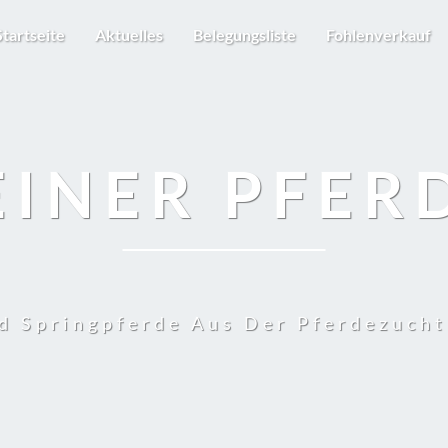
Startseite
Aktuelles
Belegungsliste
Fohlenverkauf
EINER PFER
d Springpferde Aus Der Pferdezuch