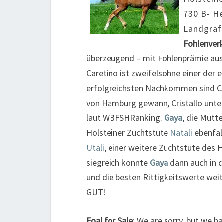
730 B- H
Landgraf
Fohlenver
überzeugend – mit Fohlenprämie aus
Caretino ist zweifelsohne einer der 
erfolgreichsten Nachkommen sind Ch
von Hamburg gewann, Cristallo unter
laut WBFSHRanking.
Gaya
, die Mutt
Holsteiner Zuchtstute
Natali
ebenfal
Utali
, einer weitere Zuchtstute des 
siegreich konnte
Gaya
dann auch in 
und die besten Rittigkeitswerte weit
GUT!
Foal for Sale
: We are sorry, but we 