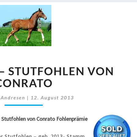
2013
 – STUTFOHLEN VON
GAYA
–
CONRATO
STUTFOHLEN
VON
 Andresen
|
12. August 2013
CONRATO
r Stutfohlen von Conrato Fohlenprämie
er Stutfohlen – geb. 2013- Stamm