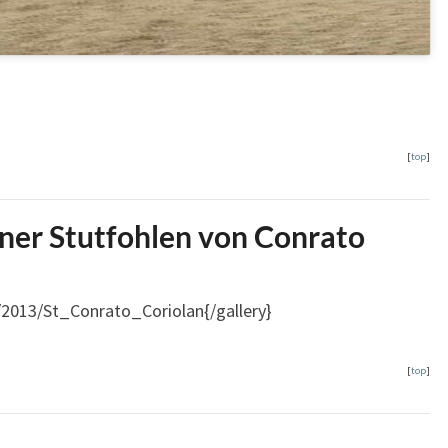
[
top
]
ner Stutfohlen von Conrato
/2013/St_Conrato_Coriolan{/gallery}
[
top
]