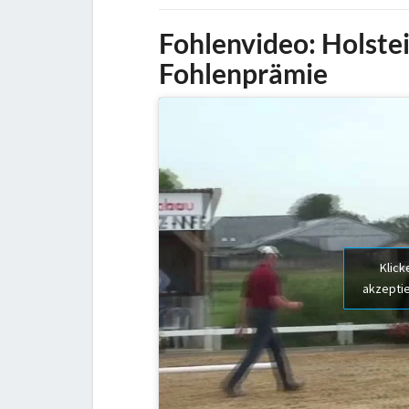
Fohlenvideo:
Holste
Fohlenprämie
Klick
akzeptie