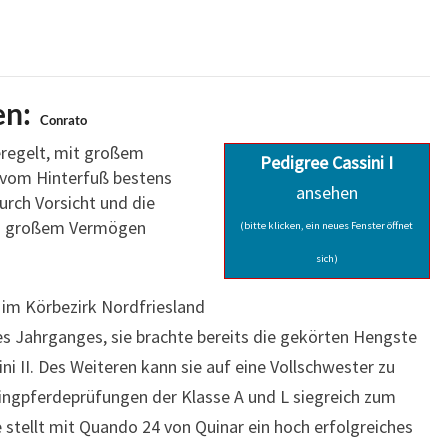
en:
Conrato
eregelt, mit großem
Pedigree Cassini I
 vom Hinterfuß bestens
ansehen
urch Vorsicht und die
on großem Vermögen
(bitte klicken, ein neues Fenster öffnet
sich)
 im Körbezirk Nordfriesland
es Jahrganges, sie brachte bereits die gekörten Hengste
i II. Des Weiteren kann sie auf eine Vollschwester zu
pringpferdeprüfungen der Klasse A und L siegreich zum
stellt mit Quando 24 von Quinar ein hoch erfolgreiches