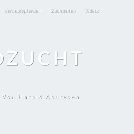
Verkaufspferde
Zuchtsuten
Videos
DZUCHT
t Von Harald Andresen