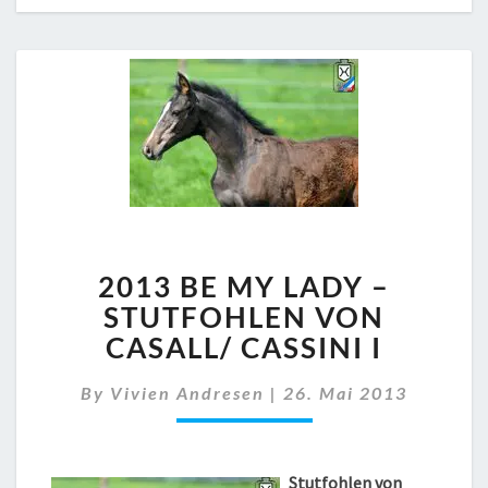
2013
2013 BE MY LADY –
BE
MY
STUTFOHLEN VON
LADY
CASALL/ CASSINI I
–
STUTFOHLEN
By
Vivien Andresen
|
26. Mai 2013
VON
CASALL/
CASSINI
I
Stutfohlen von