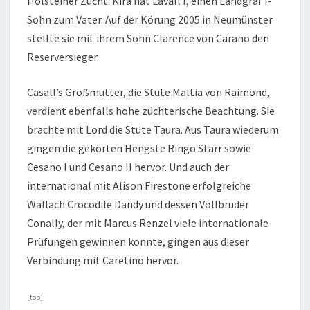
Holsteiner Zucht. Kira hat Lavall I, einen Landgraf I-
Sohn zum Vater. Auf der Körung 2005 in Neumünster
stellte sie mit ihrem Sohn Clarence von Carano den
Reserversieger.
Casall’s Großmutter, die Stute Maltia von Raimond,
verdient ebenfalls hohe züchterische Beachtung. Sie
brachte mit Lord die Stute Taura. Aus Taura wiederum
gingen die gekörten Hengste Ringo Starr sowie
Cesano I und Cesano II hervor. Und auch der
international mit Alison Firestone erfolgreiche
Wallach Crocodile Dandy und dessen Vollbruder
Conally, der mit Marcus Renzel viele internationale
Prüfungen gewinnen konnte, gingen aus dieser
Verbindung mit Caretino hervor.
[
top
]