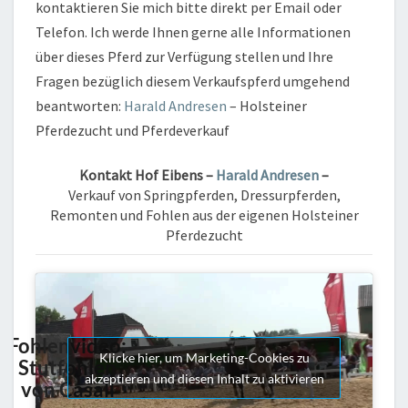
kontaktieren Sie mich bitte direkt per Email oder
Telefon. Ich werde Ihnen gerne alle Informationen
über dieses Pferd zur Verfügung stellen und Ihre
Fragen bezüglich diesem Verkaufspferd umgehend
beantworten:
Harald Andresen
– Holsteiner
Pferdezucht und Pferdeverkauf
Kontakt
Hof Eibens –
Harald Andresen
–
Verkauf von Springpferden, Dressurpferden,
Remonten und Fohlen aus der eigenen Holsteiner
Pferdezucht
Fohlenvideo:
Klicke hier, um Marketing-Cookies zu
Stutfohlen
akzeptieren und diesen Inhalt zu aktivieren
von Casall