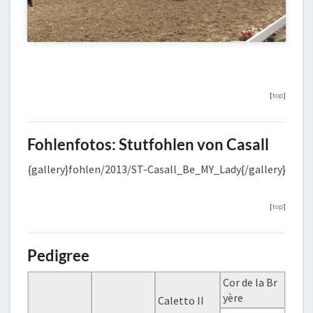
[
top
]
Fohlenfotos: Stutfohlen von Casall
{gallery}fohlen/2013/ST-Casall_Be_MY_Lady{/gallery}
[
top
]
Pedigree
Cor de la Br
yère
Caletto II