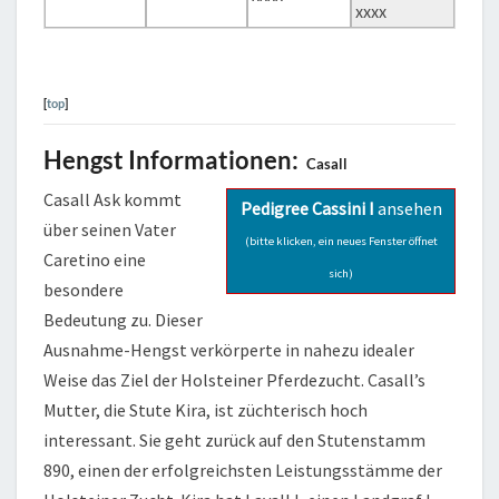
xxxx
[
top
]
Hengst Informationen:
Casall
Casall Ask kommt
Pedigree Cassini I
ansehen
über seinen Vater
(bitte klicken, ein neues Fenster öffnet
Caretino eine
sich)
besondere
Bedeutung zu. Dieser
Ausnahme-Hengst verkörperte in nahezu idealer
Weise das Ziel der Holsteiner Pferdezucht. Casall’s
Mutter, die Stute Kira, ist züchterisch hoch
interessant. Sie geht zurück auf den Stutenstamm
890, einen der erfolgreichsten Leistungsstämme der