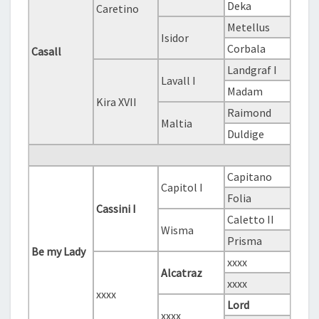
Deka
Caretino
Metellus
Isidor
Corbala
Casall
Landgraf I
Lavall I
Madam
Kira XVII
Raimond
Maltia
Duldige
Capitano
Capitol I
Folia
Cassini I
Caletto II
Wisma
Prisma
Be my Lady
xxxx
Alcatraz
xxxx
xxxx
Lord
xxxx